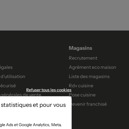
Magasins
Recrutement
égales
Agrément eco maison
d'utilisation
Liste des magasins
écurisé
Rdv cuisine
Refuser tous les cookies
 générales de vente
Pose cuisine
Devenir franchisé
 statistiques et pour vous
artenaires
nt
le Ads et Google Analytics, Meta,