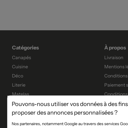
Catégories
À propos
Canapés
Livraison
Cuisine
Mentions l
Déco
Conditions 
Literie
Paiement s
Matelas
Conditions
Meubles
Garanties
Pouvons-nous utiliser vos données à des fins
proposer des annonces personnalisées ?
Tables à manger
Tous nos p
Financeme
Nos partenaires, notamment Google au travers des services Goog