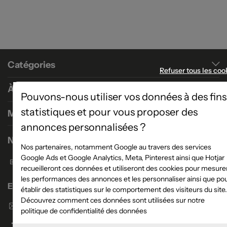
Catégories
Refuser tous les coo
À propos
Pouvons-nous utiliser vos données à des fins
statistiques et pour vous proposer des
Magasins
annonces personnalisées ?
Nous contacter
Nos partenaires, notamment Google au travers des services
Google Ads et Google Analytics, Meta, Pinterest ainsi que Hotjar
Formulaire de contact
recueilleront ces données et utiliseront des cookies pour mesure
les performances des annonces et les personnaliser ainsi que po
Enseigne Atlas Home
établir des statistiques sur le comportement des visiteurs du site.
Découvrez comment ces données sont utilisées sur notre
Envoyer un email
politique de confidentialité des données