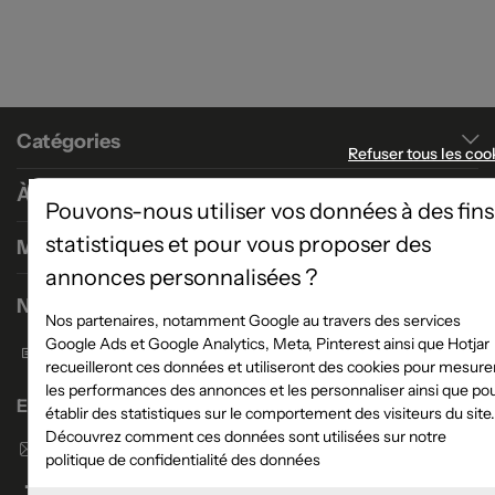
Catégories
Refuser tous les coo
À propos
Pouvons-nous utiliser vos données à des fins
statistiques et pour vous proposer des
Magasins
annonces personnalisées ?
Nous contacter
Nos partenaires, notamment Google au travers des services
Google Ads et Google Analytics, Meta, Pinterest ainsi que Hotjar
Formulaire de contact
recueilleront ces données et utiliseront des cookies pour mesure
les performances des annonces et les personnaliser ainsi que po
Enseigne Atlas Home
établir des statistiques sur le comportement des visiteurs du site.
Découvrez comment ces données sont utilisées sur notre
Envoyer un email
politique de confidentialité des données