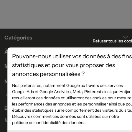
Catégories
Refuser tous les coo
À propos
Pouvons-nous utiliser vos données à des fins
statistiques et pour vous proposer des
Magasins
annonces personnalisées ?
Nous contacter
Nos partenaires, notamment Google au travers des services
Google Ads et Google Analytics, Meta, Pinterest ainsi que Hotjar
Formulaire de contact
recueilleront ces données et utiliseront des cookies pour mesure
les performances des annonces et les personnaliser ainsi que po
Enseigne Atlas Home
établir des statistiques sur le comportement des visiteurs du site.
Découvrez comment ces données sont utilisées sur notre
Envoyer un email
politique de confidentialité des données