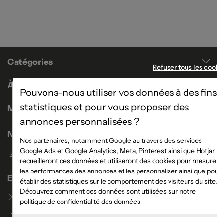
Catégories
Refuser tous les coo
À propos
Pouvons-nous utiliser vos données à des fins
statistiques et pour vous proposer des
Magasins
annonces personnalisées ?
Nous contacter
Nos partenaires, notamment Google au travers des services
Google Ads et Google Analytics, Meta, Pinterest ainsi que Hotjar
Formulaire de contact
recueilleront ces données et utiliseront des cookies pour mesure
les performances des annonces et les personnaliser ainsi que po
Enseigne Atlas Home
établir des statistiques sur le comportement des visiteurs du site.
Découvrez comment ces données sont utilisées sur notre
Envoyer un email
politique de confidentialité des données