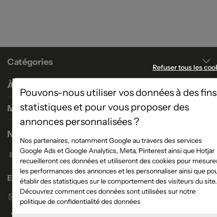
Catégories
Refuser tous les coo
À propos
Pouvons-nous utiliser vos données à des fins
statistiques et pour vous proposer des
Magasins
annonces personnalisées ?
Nous contacter
Nos partenaires, notamment Google au travers des services
Google Ads et Google Analytics, Meta, Pinterest ainsi que Hotjar
Formulaire de contact
recueilleront ces données et utiliseront des cookies pour mesure
les performances des annonces et les personnaliser ainsi que po
Enseigne Atlas Home
établir des statistiques sur le comportement des visiteurs du site.
Découvrez comment ces données sont utilisées sur notre
Envoyer un email
politique de confidentialité des données