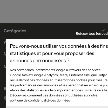
Catégories
Refuser tous les coo
À propos
Pouvons-nous utiliser vos données à des fins
statistiques et pour vous proposer des
Magasins
annonces personnalisées ?
Nous contacter
Nos partenaires, notamment Google au travers des services
Google Ads et Google Analytics, Meta, Pinterest ainsi que Hotjar
Formulaire de contact
recueilleront ces données et utiliseront des cookies pour mesure
les performances des annonces et les personnaliser ainsi que po
Enseigne Atlas Home
établir des statistiques sur le comportement des visiteurs du site.
Découvrez comment ces données sont utilisées sur notre
Envoyer un email
politique de confidentialité des données