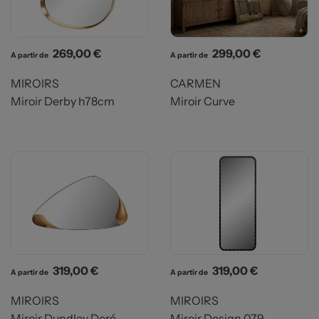
Prix
Prix
269,00 €
299,00 €
A partir de
A partir de
MIROIRS
CARMEN
Miroir Derby h78cm
Miroir Curve
Prix
Prix
319,00 €
319,00 €
A partir de
A partir de
MIROIRS
MIROIRS
Miroir Dundley Doré
Miroir Design 079