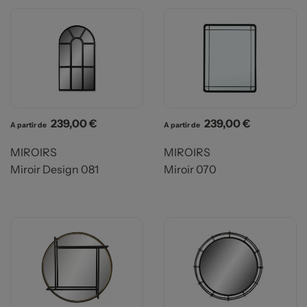
Prix
Prix
239,00 €
239,00 €
A partir de
A partir de
MIROIRS
MIROIRS
Miroir Design 081
Miroir 070