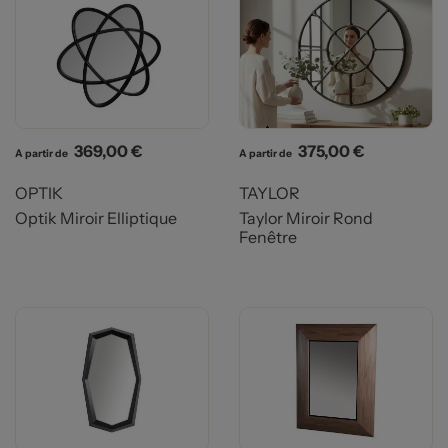
Prix
Prix
369,00 €
375,00 €
A partir de
A partir de
OPTIK
TAYLOR
Optik Miroir Elliptique
Taylor Miroir Rond
Fenêtre