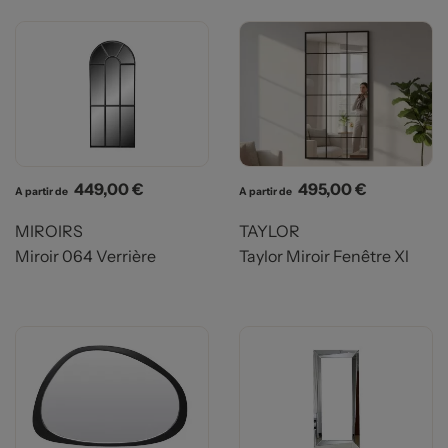
Prix
Prix
449,00 €
495,00 €
A partir de
A partir de
MIROIRS
TAYLOR
Miroir 064 Verrière
Taylor Miroir Fenêtre Xl