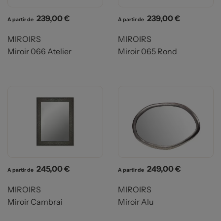
Prix
Prix
239,00 €
239,00 €
A partir de
A partir de
MIROIRS
MIROIRS
Miroir 066 Atelier
Miroir 065 Rond
Prix
Prix
245,00 €
249,00 €
A partir de
A partir de
MIROIRS
MIROIRS
Miroir Cambrai
Miroir Alu