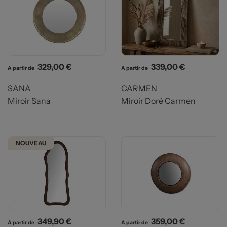
Prix
Prix
329,00 €
339,00 €
A partir de
A partir de
SANA
CARMEN
Miroir Sana
Miroir Doré Carmen
NOUVEAU
Prix
Prix
349,90 €
359,00 €
A partir de
A partir de