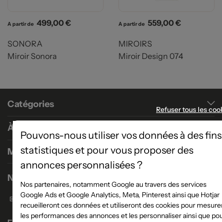
Prix
Prix
499,00 €
559,00 €
A partir de
A partir de
SONORA
MIROIRS
Miroir Sonora
Miroir Design 074
Catégories
Refuser tous les coo
À propos
Pouvons-nous utiliser vos données à des fins
statistiques et pour vous proposer des
Magasins
annonces personnalisées ?
Nous contacter
Nos partenaires, notamment Google au travers des services
Google Ads et Google Analytics, Meta, Pinterest ainsi que Hotjar
Formulaire de contact
recueilleront ces données et utiliseront des cookies pour mesure
les performances des annonces et les personnaliser ainsi que po