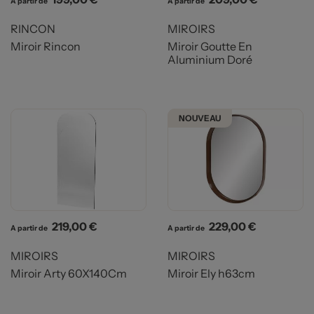
A partir de
A partir de
RINCON
MIROIRS
Miroir Rincon
Miroir Goutte En
Aluminium Doré
NOUVEAU
Prix
Prix
219,00 €
229,00 €
A partir de
A partir de
MIROIRS
MIROIRS
Miroir Arty 60X140Cm
Miroir Ely h63cm