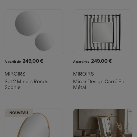
Prix
Prix
249,00 €
249,00 €
A partir de
A partir de
MIROIRS
MIROIRS
Set 2 Miroirs Ronds
Miroir Design Carré En
Sophie
Métal
NOUVEAU