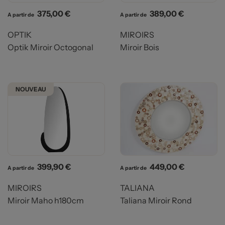
Prix
Prix
375,00 €
389,00 €
A partir de
A partir de
OPTIK
MIROIRS
Optik Miroir Octogonal
Miroir Bois
NOUVEAU
Prix
Prix
399,90 €
449,00 €
A partir de
A partir de
MIROIRS
TALIANA
Miroir Maho h180cm
Taliana Miroir Rond