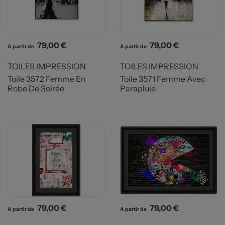
Prix
Prix
79,00 €
79,00 €
A partir de
A partir de
TOILES IMPRESSION
TOILES IMPRESSION
Toile 3572 Femme En
Toile 3571 Femme Avec
Robe De Soirée
Parapluie
Prix
Prix
79,00 €
79,00 €
A partir de
A partir de