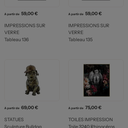
Prix
Prix
59,00 €
59,00 €
A partir de
A partir de
IMPRESSIONS SUR
IMPRESSIONS SUR
VERRE
VERRE
Tableau 136
Tableau 135
Prix
Prix
69,00 €
75,00 €
A partir de
A partir de
STATUES
TOILES IMPRESSION
Sculpture Bulldog
Toile 3240 Rhinocéros