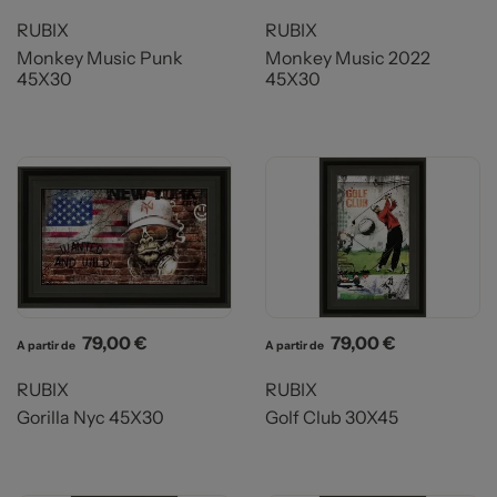
RUBIX
RUBIX
Monkey Music Punk
Monkey Music 2022
45X30
45X30
Prix
Prix
79,00 €
79,00 €
A partir de
A partir de
RUBIX
RUBIX
Gorilla Nyc 45X30
Golf Club 30X45