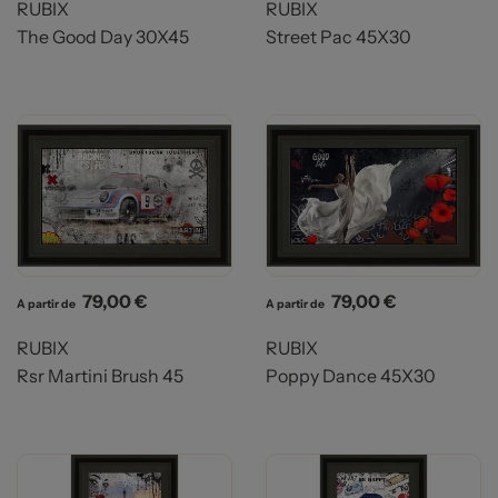
RUBIX
RUBIX
The Good Day 30X45
Street Pac 45X30
Prix
Prix
79,00 €
79,00 €
A partir de
A partir de
RUBIX
RUBIX
Rsr Martini Brush 45
Poppy Dance 45X30