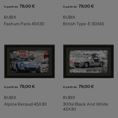
Prix
Prix
79,00 €
79,00 €
A partir de
A partir de
RUBIX
RUBIX
Fashum Paris 45X30
British Type-E 30X45
Prix
Prix
79,00 €
79,00 €
A partir de
A partir de
RUBIX
RUBIX
Alpine Renaud 45X30
300sl Black And White
45X30