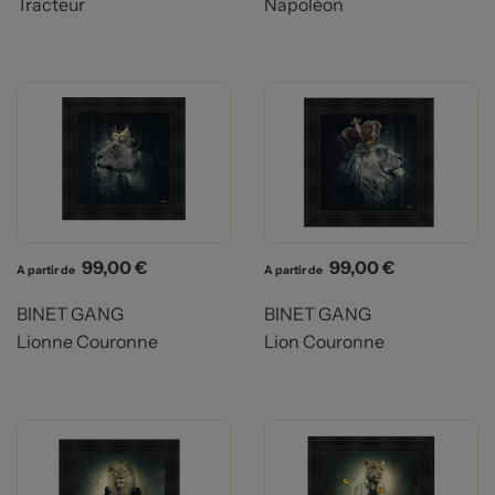
Tracteur
Napoléon
Prix
Prix
99,00 €
99,00 €
A partir de
A partir de
BINET GANG
BINET GANG
Lionne Couronne
Lion Couronne