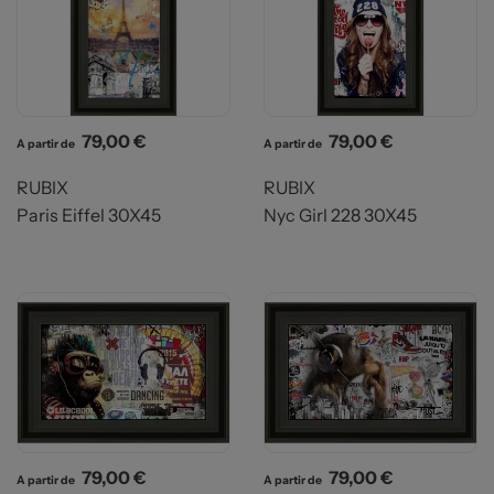
Prix
Prix
79,00 €
79,00 €
A partir de
A partir de
RUBIX
RUBIX
Paris Eiffel 30X45
Nyc Girl 228 30X45
Prix
Prix
79,00 €
79,00 €
A partir de
A partir de