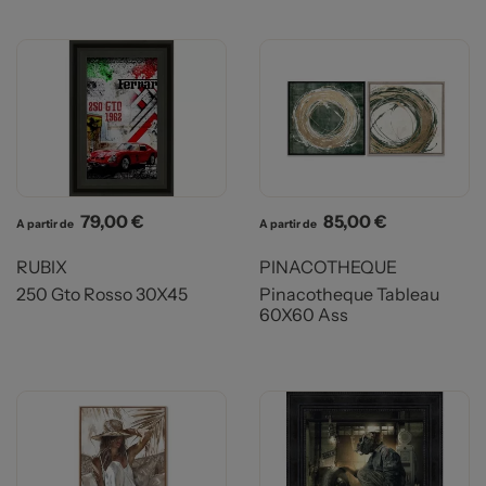
Prix
Prix
79,00 €
85,00 €
A partir de
A partir de
RUBIX
PINACOTHEQUE
250 Gto Rosso 30X45
Pinacotheque Tableau
60X60 Ass