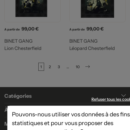
Prix
Prix
99,00 €
99,00 €
A partir de
A partir de
BINET GANG
BINET GANG
Lion Chesterfield
Léopard Chesterfield
1
2
3
…
10
Suivant
Catégories
Refuser tous les coo
À propos
Pouvons-nous utiliser vos données à des fins
statistiques et pour vous proposer des
Magasins