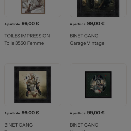
Prix
Prix
99,00 €
99,00 €
A partir de
A partir de
TOILES IMPRESSION
BINET GANG
Toile 3550 Femme
Garage Vintage
Prix
Prix
99,00 €
99,00 €
A partir de
A partir de
BINET GANG
BINET GANG