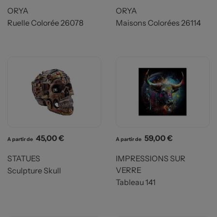
ORYA
ORYA
Ruelle Colorée 26078
Maisons Colorées 26114
Prix
Prix
45,00 €
59,00 €
A partir de
A partir de
STATUES
IMPRESSIONS SUR
VERRE
Sculpture Skull
Tableau 141