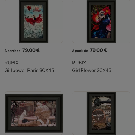
Prix
Prix
79,00 €
79,00 €
A partir de
A partir de
RUBIX
RUBIX
Girlpower Paris 30X45
Girl Flower 30X45