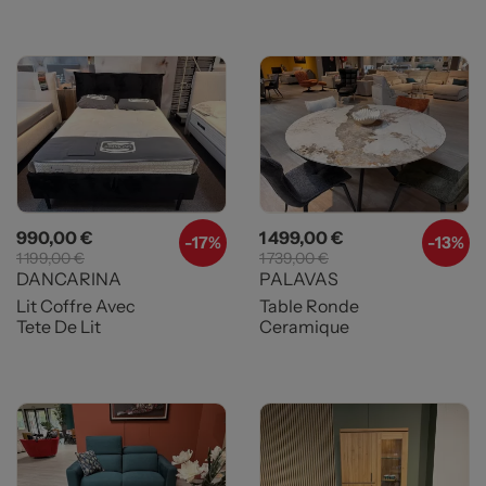
Prix
Prix de base
Prix
Prix de base
990,00 €
1 499,00 €
-
17%
-
13%
1 199,00 €
1 739,00 €
DANCARINA
PALAVAS
Lit Coffre Avec
Table Ronde
Tete De Lit
Ceramique