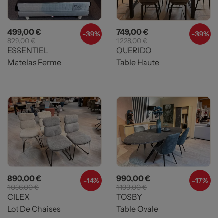
Prix
Prix de base
Prix
Prix de base
499,00 €
749,00 €
-
39%
-
39%
829,00 €
1 228,00 €
ESSENTIEL
QUERIDO
Matelas Ferme
Table Haute
Prix
Prix de base
Prix
Prix de base
890,00 €
990,00 €
-
14%
-
17%
1 036,00 €
1 199,00 €
CILEX
TOSBY
Lot De Chaises
Table Ovale