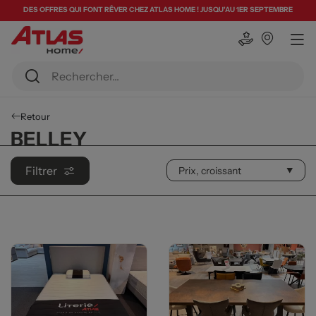
DES OFFRES QUI FONT RÊVER CHEZ ATLAS HOME ! JUSQU'AU 1ER SEPTEMBRE
Retour
BELLEY
Filtrer