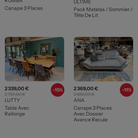
RUMBA
ULTIME
Canape 3 Places
Pack Matelas / Sommier /
Tête De Lit
Prix
Prix de base
Prix
Prix de base
2 339,00 €
2 369,00 €
-
15%
-
11%
2 759,00 €
2 689,00 €
LUTTY
ANA
Table Avec
Canape 3 Places
Rallonge
Avec Dossier
Avance Recule