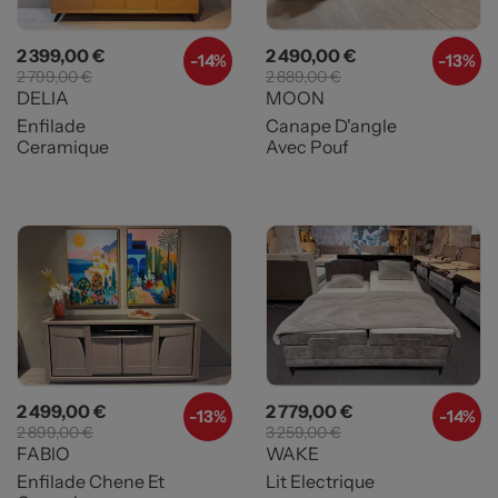
Prix
Prix de base
Prix
Prix de base
2 399,00 €
2 490,00 €
-
14%
-
13%
2 799,00 €
2 889,00 €
DELIA
MOON
Enfilade
Canape D'angle
Ceramique
Avec Pouf
Prix
Prix de base
Prix
Prix de base
2 499,00 €
2 779,00 €
-
13%
-
14%
2 899,00 €
3 259,00 €
FABIO
WAKE
Enfilade Chene Et
Lit Electrique