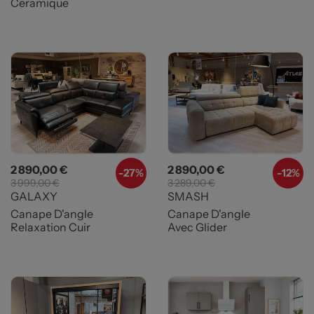
Ceramique
Prix
Prix de base
Prix
Prix de base
2 890,00 €
2 890,00 €
-
27%
-
12%
3 999,00 €
3 289,00 €
GALAXY
SMASH
Canape D'angle
Canape D'angle
Relaxation Cuir
Avec Glider