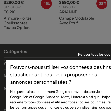
Prix
Prix de base
Prix
Prix de base
3 290,00 €
3 590,00 €
-
15%
-
28%
3 890,00 €
5 045,00 €
FORK
ARIANNE
Armoire Portes
Canape Modulable
Coulissantes
Avec Pouf
Toutes Options
Catégories
Refuser tous les coo
À propos
Pouvons-nous utiliser vos données à des fins
statistiques et pour vous proposer des
Magasins
annonces personnalisées ?
Nous contacter
Nos partenaires, notamment Google au travers des services
Google Ads et Google Analytics, Meta, Pinterest ainsi que Hotjar
Formulaire de contact
recueilleront ces données et utiliseront des cookies pour mesure
les performances des annonces et les personnaliser ainsi que po
Enseigne Atlas Home