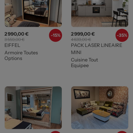
Prix
Prix de base
Prix
Prix de base
2 990,00 €
2 999,00 €
-
15%
-
35%
3 559,00 €
4 639,00 €
EIFFEL
PACK LASER LINEAIRE
MINI
Armoire Toutes
Options
Cuisine Tout
Equipee