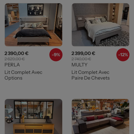
Prix
Prix de base
Prix
Prix de base
2 390,00 €
2 399,00 €
-
9%
-
12%
2 629,00 €
2 740,00 €
PERLA
MULTY
Lit Complet Avec
Lit Complet Avec
Options
Paire De Chevets