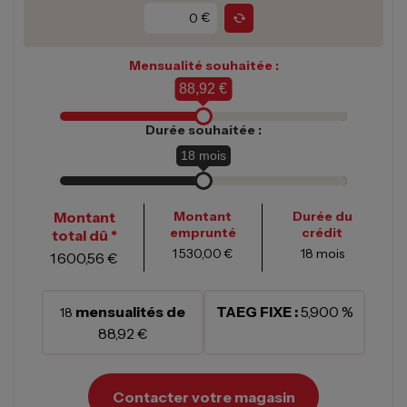
€
Mensualité souhaitée :
88,92 €
Durée souhaitée :
18
mois
Montant
Montant
Durée du
emprunté
crédit
total dû *
1 530,00 €
18
mois
1 600,56 €
mensualités de
TAEG FIXE :
5,900 %
18
88,92 €
Contacter votre magasin