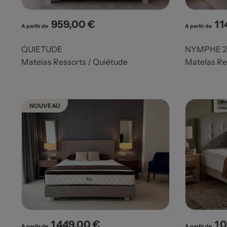
959,00 €
1 
Prix
Pri
A partir de
A partir de
QUIETUDE
NYMPHE 2
Matelas Ressorts / Quiétude
Matelas Re
NOUVEAU
1 449,00 €
1 
Prix
Pri
A partir de
A partir de