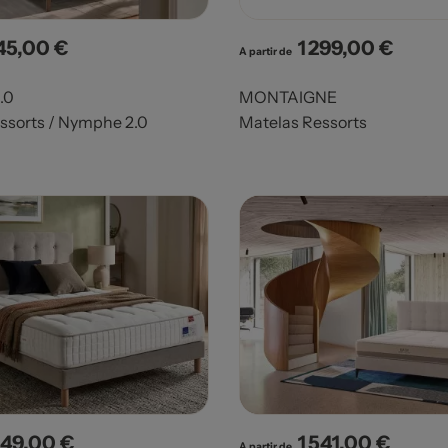
145,00 €
1 299,00 €
x
Prix
A partir de
.0
MONTAIGNE
ssorts / Nymphe 2.0
Matelas Ressorts
049,00 €
1 541,00 €
x
Prix
A partir de