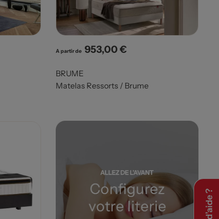
953,00 €
Prix
A partir de
BRUME
Matelas Ressorts / Brume