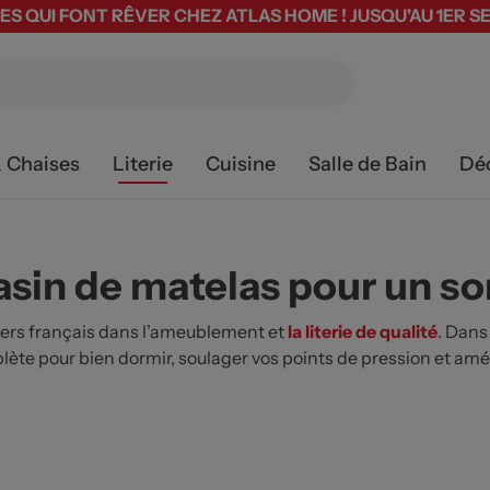
ES QUI FONT RÊVER CHEZ ATLAS HOME ! JUSQU'AU 1ER 
& Chaises
Literie
Cuisine
Salle de Bain
Dé
asin de matelas pour un s
ers français dans l’ameublement et
la literie de qualité
. Dans
lète pour bien dormir, soulager vos points de pression et a