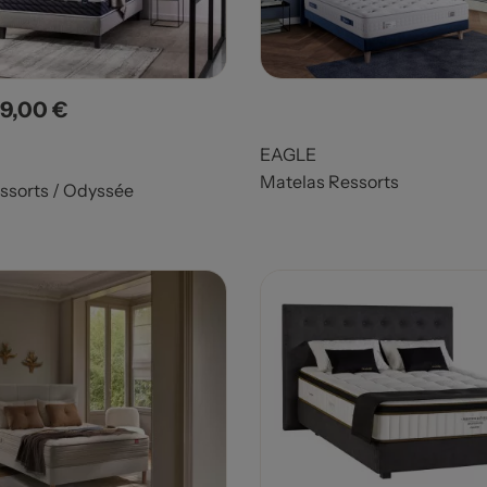
9,00 €
x
EAGLE
Matelas Ressorts
ssorts / Odyssée