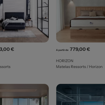
3,00 €
779,00 €
x
Prix
A partir de
HORIZON
ssorts
Matelas Ressorts / Horizon