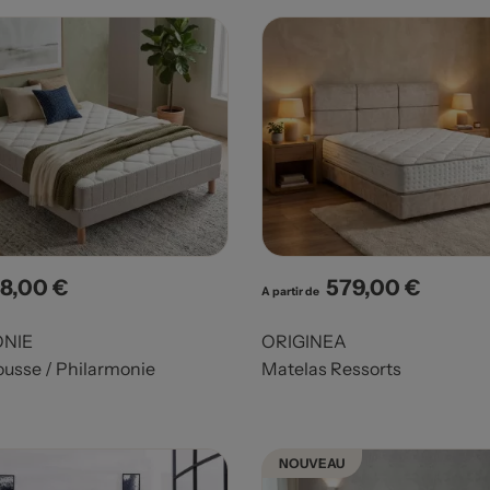
8,00 €
579,00 €
x
Prix
A partir de
NIE
ORIGINEA
usse / Philarmonie
Matelas Ressorts
NOUVEAU