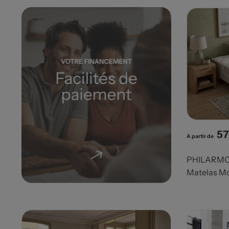
57
Pri
A partir de
PHILARMO
Matelas Mo