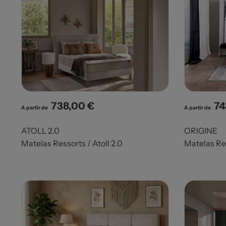
738,00 €
74
Prix
Pri
A partir de
A partir de
ATOLL 2.0
ORIGINE
Matelas Ressorts / Atoll 2.0
Matelas Re