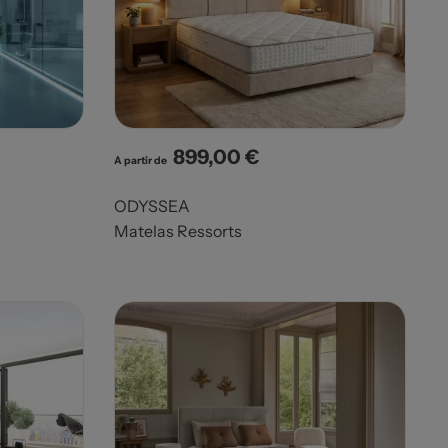
899,00 €
Prix
A partir de
ODYSSEA
Matelas Ressorts