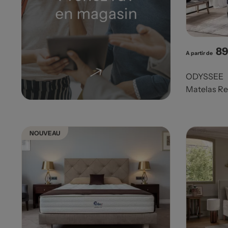
89
Pri
A partir de
ODYSSEE
Matelas Re
NOUVEAU