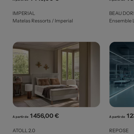
IMPERIAL
BEAU DOR
Matelas Ressorts / Imperial
Ensemble L
1 456,00 €
1 
Prix
Pri
A partir de
A partir de
ATOLL 2.0
REPOSE