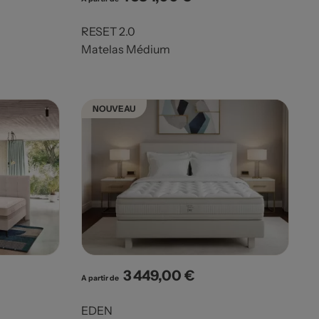
RESET 2.0
Matelas Médium
NOUVEAU
3 449,00 €
Prix
A partir de
EDEN