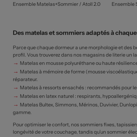
Ensemble Matelas+Sommier / Atoll 2.0
Ensemble 
Des matelas et sommiers adaptés à chaqu
Parce que chaque dormeur a une morphologie et des beso
profil. Vous trouverez dans nos magasins de literie un la
→
Matelas en mousse polyuréthane ou haute résilienc
→
Matelas à mémoire de forme (mousse viscoélastique) 
réparateur.
→
Matelas à ressorts ensachés : recommandés pour les
→
Matelas en latex naturel : respirants, hypoallergéni
→
Matelas Bultex, Simmons, Mérinos, Duvivier, Dunlopil
gamme.
Pour optimiser le confort, nos sommiers fixes, tapissie
longévité de votre couchage, tandis qu’un sommier électr