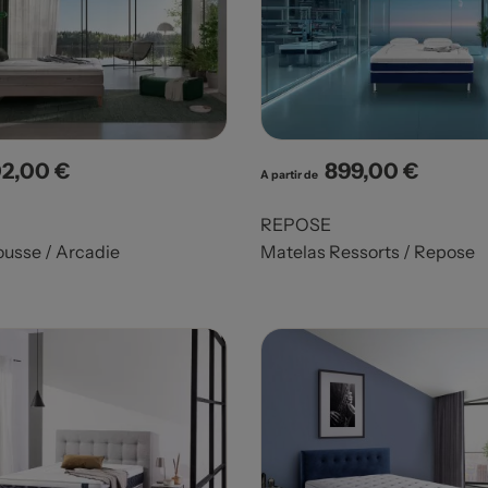
2,00 €
899,00 €
x
Prix
A partir de
REPOSE
usse / Arcadie
Matelas Ressorts / Repose