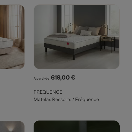
619,00 €
Prix
A partir de
FREQUENCE
Matelas Ressorts / Fréquence