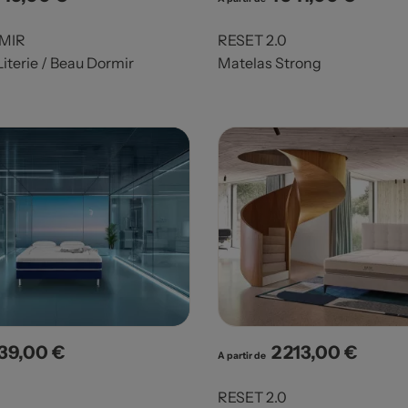
MIR
RESET 2.0
iterie / Beau Dormir
Matelas Strong
239,00 €
2 213,00 €
x
Prix
A partir de
RESET 2.0