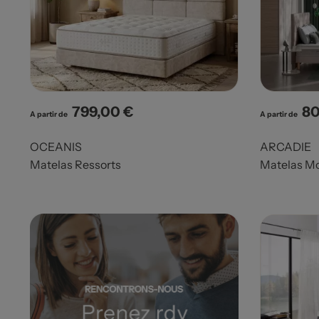
799,00 €
80
Prix
Pri
A partir de
A partir de
OCEANIS
ARCADIE
Matelas Ressorts
Matelas Mo