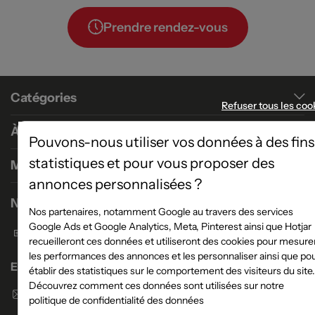
Prendre rendez-vous
Catégories
Refuser tous les coo
À propos
Pouvons-nous utiliser vos données à des fins
statistiques et pour vous proposer des
Magasins
annonces personnalisées ?
Nous contacter
Nos partenaires, notamment Google au travers des services
Google Ads et Google Analytics, Meta, Pinterest ainsi que Hotjar
Formulaire de contact
recueilleront ces données et utiliseront des cookies pour mesure
les performances des annonces et les personnaliser ainsi que po
Enseigne Atlas Home
établir des statistiques sur le comportement des visiteurs du site.
Découvrez comment ces données sont utilisées sur notre
Envoyer un email
politique de confidentialité des données