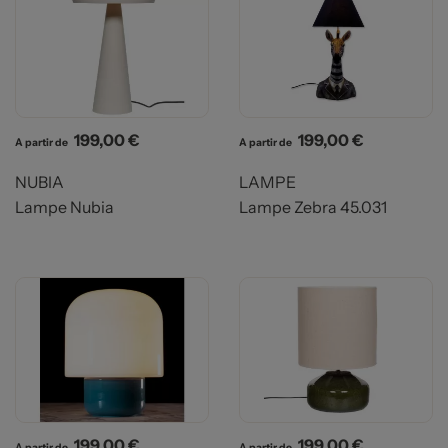
Prix
Prix
199,00 €
199,00 €
A partir de
A partir de
NUBIA
LAMPE
Lampe Nubia
Lampe Zebra 45.031
Prix
Prix
199,00 €
199,00 €
A partir de
A partir de