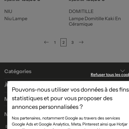
NIU
DOMITILLE
Niu Lampe
Lampe Domitille Kaki En
Céramique
1
2
3
Précédent
Suivant
Catégories
Refuser tous les coo
À propos
Pouvons-nous utiliser vos données à des fins
statistiques et pour vous proposer des
Magasins
annonces personnalisées ?
Nous contacter
Nos partenaires, notamment Google au travers des services
Google Ads et Google Analytics, Meta, Pinterest ainsi que Hotjar
Formulaire de contact