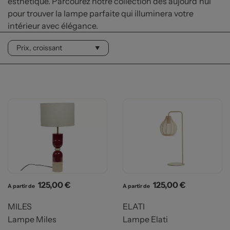
esthétique. Parcourez notre collection dès aujourd'hui
pour trouver la lampe parfaite qui illuminera votre
intérieur avec élégance.
Prix
Prix
125,00 €
125,00 €
A partir de
A partir de
MILES
ELATI
Lampe Miles
Lampe Elati