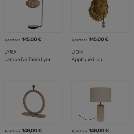
Prix
Prix
145,00 €
145,00 €
A partir de
A partir de
LYRA
LION
Lampe De Table Lyra
Applique Lion
Prix
Prix
149,00 €
149,00 €
A partir de
A partir de