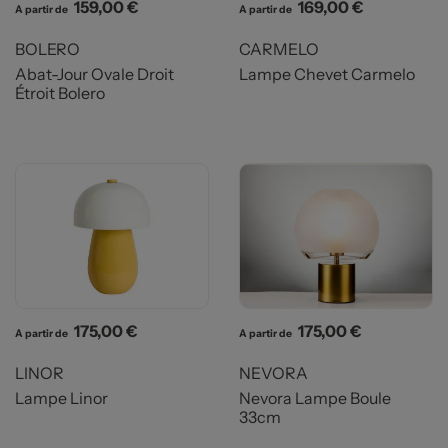
Prix
Prix
159,00 €
169,00 €
A partir de
A partir de
BOLERO
CARMELO
Abat-Jour Ovale Droit
Lampe Chevet Carmelo
Étroit Bolero
Prix
Prix
175,00 €
175,00 €
A partir de
A partir de
LINOR
NEVORA
Lampe Linor
Nevora Lampe Boule
33cm