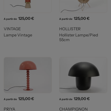
Prix
Prix
125,00 €
125,00 €
A partir de
A partir de
VINTAGE
HOLLISTER
Lampe Vintage
Hollister Lampe/Pied
55cm
Prix
Prix
125,00 €
129,00 €
A partir de
A partir de
PRIYA
CHAMPIGNON