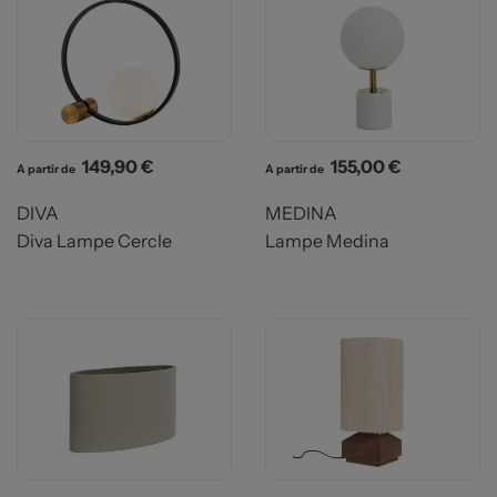
Prix
Prix
149,90 €
155,00 €
A partir de
A partir de
DIVA
MEDINA
Diva Lampe Cercle
Lampe Medina