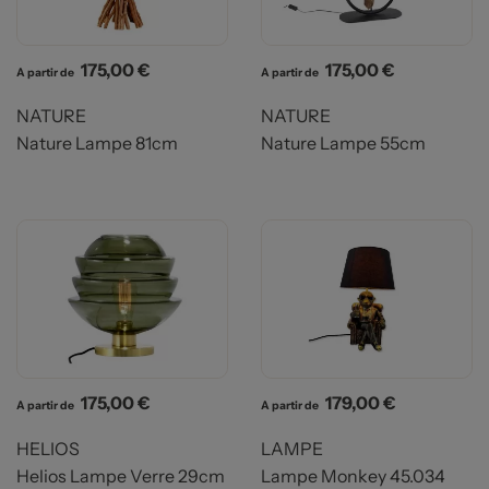
Prix
Prix
175,00 €
175,00 €
A partir de
A partir de
NATURE
NATURE
Nature Lampe 81cm
Nature Lampe 55cm
Prix
Prix
175,00 €
179,00 €
A partir de
A partir de
HELIOS
LAMPE
Helios Lampe Verre 29cm
Lampe Monkey 45.034