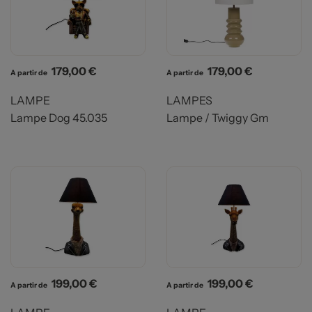
Prix
Prix
179,00 €
179,00 €
A partir de
A partir de
LAMPE
LAMPES
Lampe Dog 45.035
Lampe / Twiggy Gm
Prix
Prix
199,00 €
199,00 €
A partir de
A partir de