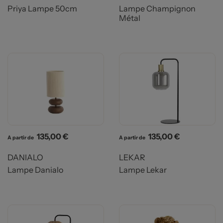
Priya Lampe 50cm
Lampe Champignon
Métal
Prix
Prix
135,00 €
135,00 €
A partir de
A partir de
DANIALO
LEKAR
Lampe Danialo
Lampe Lekar