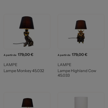
Prix
Prix
179,00 €
179,00 €
A partir de
A partir de
LAMPE
LAMPE
Lampe Monkey 45.032
Lampe Highland Cow
45.033