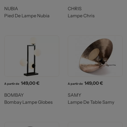
NUBIA
CHRIS
Pied De Lampe Nubia
Lampe Chris
Prix
Prix
149,00 €
149,00 €
A partir de
A partir de
BOMBAY
SAMY
Bombay Lampe Globes
Lampe De Table Samy