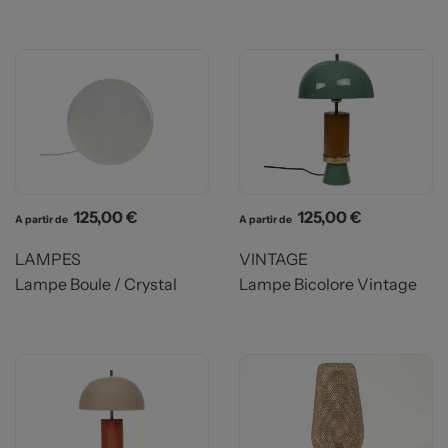
Prix
Prix
125,00 €
125,00 €
A partir de
A partir de
LAMPES
VINTAGE
Lampe Boule / Crystal
Lampe Bicolore Vintage