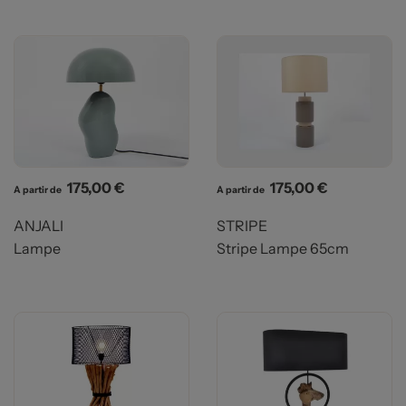
Prix
Prix
175,00 €
175,00 €
A partir de
A partir de
ANJALI
STRIPE
Lampe
Stripe Lampe 65cm