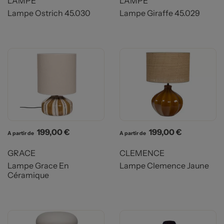
LAMPE
LAMPE
Lampe Ostrich 45.030
Lampe Giraffe 45.029
Prix
Prix
199,00 €
199,00 €
A partir de
A partir de
GRACE
CLEMENCE
Lampe Grace En
Lampe Clemence Jaune
Céramique