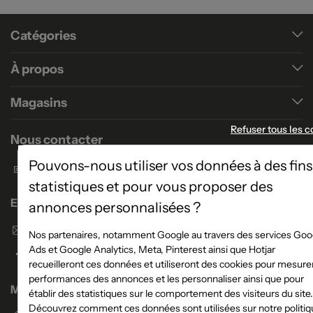
Catégories
À propos
Magasins
Refuser tous les c
Nous contacter
Pouvons-nous utiliser vos données à des fins
Formulaire de contact
statistiques et pour vous proposer des
Enseigne Atlas Home
annonces personnalisées ?
Envoyer un email
Nos partenaires, notamment Google au travers des services Goo
Ads et Google Analytics, Meta, Pinterest ainsi que Hotjar
recueilleront ces données et utiliseront des cookies pour mesurer
performances des annonces et les personnaliser ainsi que pour
Magasins
établir des statistiques sur le comportement des visiteurs du site.
Découvrez comment ces données sont utilisées sur notre politiq