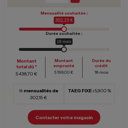
Mensualité souhaitée :
302,15 €
Durée souhaitée :
18
mois
Montant
Montant
Durée du
emprunté
crédit
total dû *
5 199,00 €
18
mois
5 438,70 €
mensualités de
TAEG FIXE :
5,900 %
18
302,15 €
Contacter votre magasin