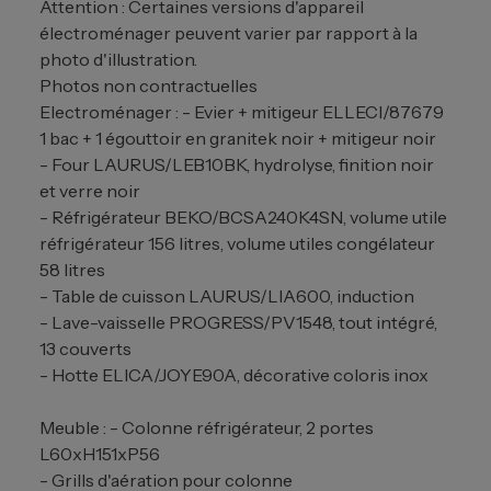
Attention : Certaines versions d'appareil
électroménager peuvent varier par rapport à la
photo d'illustration.
Photos non contractuelles
Electroménager : - Evier + mitigeur ELLECI/87679
1 bac + 1 égouttoir en granitek noir + mitigeur noir
- Four LAURUS/LEB10BK, hydrolyse, finition noir
et verre noir
- Réfrigérateur BEKO/BCSA240K4SN, volume utile
réfrigérateur 156 litres, volume utiles congélateur
58 litres
- Table de cuisson LAURUS/LIA600, induction
- Lave-vaisselle PROGRESS/PV1548, tout intégré,
13 couverts
- Hotte ELICA/JOYE90A, décorative coloris inox
Meuble : - Colonne réfrigérateur, 2 portes
L60xH151xP56
- Grills d'aération pour colonne