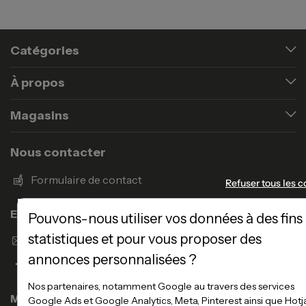
Catégories
À propos
Magasins
Nous contacter
Formulaire de contact
Refuser tous les c
Enseigne Atlas Home
Pouvons-nous utiliser vos données à des fins
statistiques et pour vous proposer des
Envoyer un email
annonces personnalisées ?
Nos partenaires, notamment Google au travers des services
Magasins
Google Ads et Google Analytics, Meta, Pinterest ainsi que Hotj