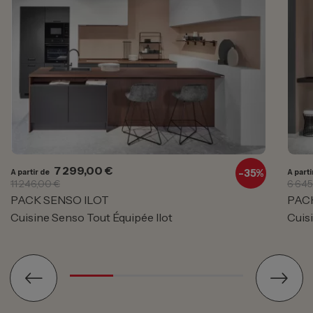
Prix
Prix de base
7 299,00 €
-
35%
A partir de
A parti
11 246,00 €
6 645
PACK SENSO ILOT
PAC
Cuisine Senso Tout Équipée Ilot
Cuis