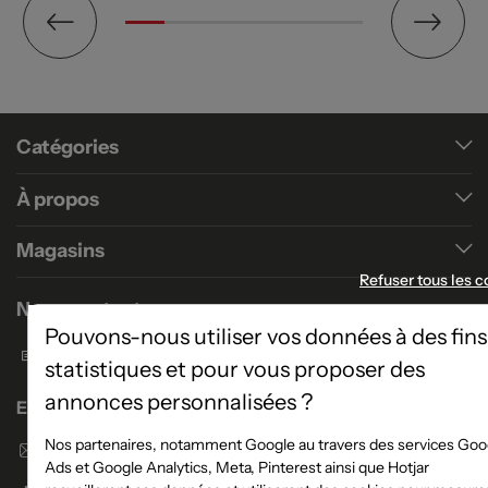
Catégories
À propos
Magasins
Refuser tous les c
Nous contacter
Pouvons-nous utiliser vos données à des fins
Formulaire de contact
statistiques et pour vous proposer des
annonces personnalisées ?
Enseigne Atlas Home
Nos partenaires, notamment Google au travers des services Goo
Envoyer un email
Ads et Google Analytics, Meta, Pinterest ainsi que Hotjar