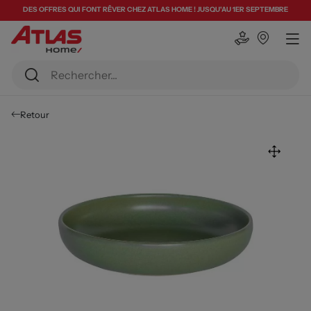
DES OFFRES QUI FONT RÊVER CHEZ ATLAS HOME ! JUSQU'AU 1ER SEPTEMBRE
Retour