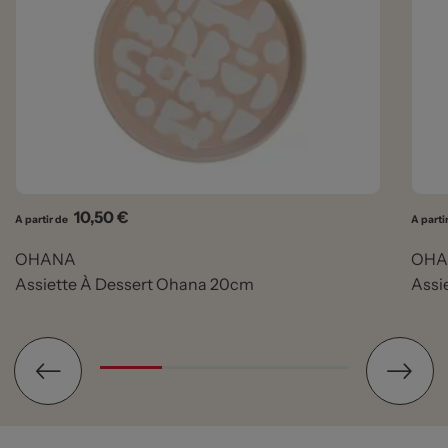
Prix
10,50 €
A partir de
A parti
OHANA
OHA
Assiette À Dessert Ohana 20cm
Assi