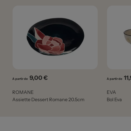
9,00 €
11
Prix
Pri
A partir de
A partir de
ROMANE
EVA
Assiette Dessert Romane 20.5cm
Bol Eva