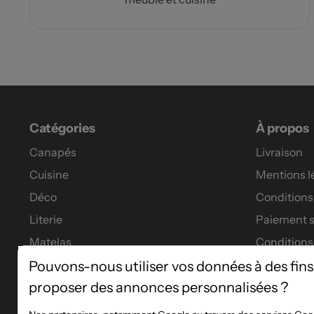
Catégories
À propos
Canapés
Livraison
Cuisine
Mentions l
Déco
Conditions 
Literie
Paiement s
Matelas
Conditions
Meubles
Garanties
Pouvons-nous utiliser vos données à des fins
proposer des annonces personnalisées ?
Tables à manger
Tous nos p
Financeme