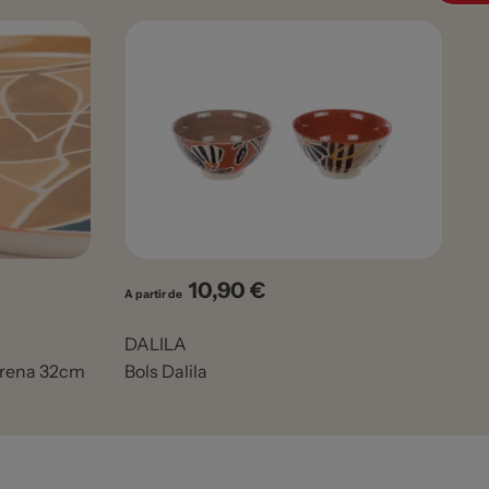
10,90 €
Prix
A partir de
DALILA
erena 32cm
Bols Dalila