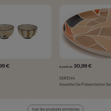
,99 €
30,99 €
x
Prix
A partir de
SERENA
Assiette De Présentation S
Voir les produits similaires