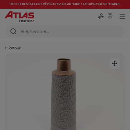
DES OFFRES QUI FONT RÊVER CHEZ ATLAS HOME ! JUSQU'AU 1ER SEPTEMBRE
Retour