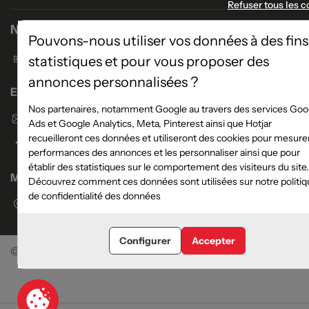
Refuser tous les c
Nous contacter
Pouvons-nous utiliser vos données à des fins
Formulaire de contact
statistiques et pour vous proposer des
annonces personnalisées ?
Enseigne Atlas Home
Nos partenaires, notamment Google au travers des services Goo
Envoyer un email
Ads et Google Analytics, Meta, Pinterest ainsi que Hotjar
recueilleront ces données et utiliseront des cookies pour mesurer
performances des annonces et les personnaliser ainsi que pour
établir des statistiques sur le comportement des visiteurs du site.
Magasins
Découvrez comment ces données sont utilisées sur notre politiq
de confidentialité des données
Voir la liste des magasins
Configurer
Accepter
©Meubles Atlas / Atlas Newco
Tous droits réservés