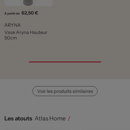
Prix
62,50 €
A partir de
ARYNA
Vase Aryna Hauteur
50cm
Voir les produits similaires
Les atouts
Atlas Home
/