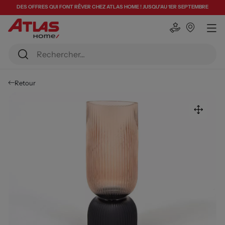
DES OFFRES QUI FONT RÊVER CHEZ ATLAS HOME ! JUSQU'AU 1ER SEPTEMBRE
Retour