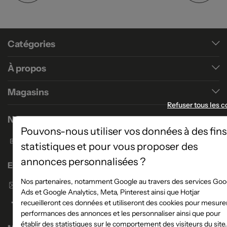
Catégories
À propos
Magasins
Refuser tous les c
Nous contacter
Pouvons-nous utiliser vos données à des fins
Formulaire de contact
statistiques et pour vous proposer des
annonces personnalisées ?
Enseigne Atlas Home
Nos partenaires, notamment Google au travers des services Goo
Envoyer un email
Ads et Google Analytics, Meta, Pinterest ainsi que Hotjar
recueilleront ces données et utiliseront des cookies pour mesurer
performances des annonces et les personnaliser ainsi que pour
établir des statistiques sur le comportement des visiteurs du site.