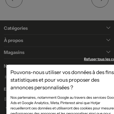
Catégories
À propos
Magasins
Refuser tous les c
Nous contacter
Pouvons-nous utiliser vos données à des fins
Formulaire de contact
statistiques et pour vous proposer des
annonces personnalisées ?
Enseigne Atlas Home
Nos partenaires, notamment Google au travers des services Goo
Envoyer un email
Ads et Google Analytics, Meta, Pinterest ainsi que Hotjar
recueilleront ces données et utiliseront des cookies pour mesurer
performances des annonces et les personnaliser ainsi que pour