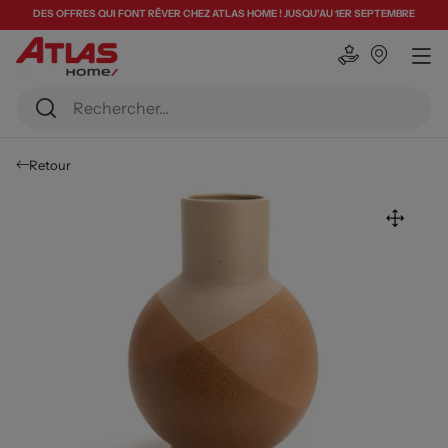
DES OFFRES QUI FONT RÊVER CHEZ ATLAS HOME ! JUSQU'AU 1ER SEPTEMBRE
Retour