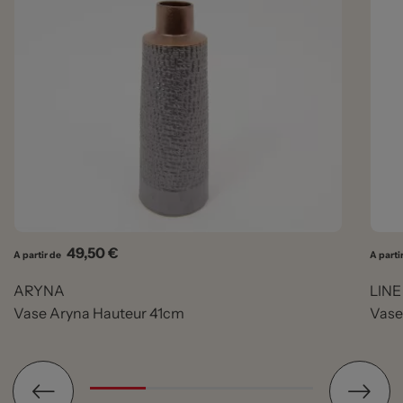
Prix
49,50 €
A partir de
A parti
ARYNA
LINE
Vase Aryna Hauteur 41cm
Vase