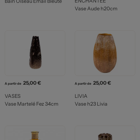
ENCHANTEE
Bain Oiseau Email Bleute
Vase Aude h20cm
Prix
Prix
25,00 €
25,00 €
A partir de
A partir de
VASES
LIVIA
Vase Martelé Fez 34cm
Vase h23 Livia