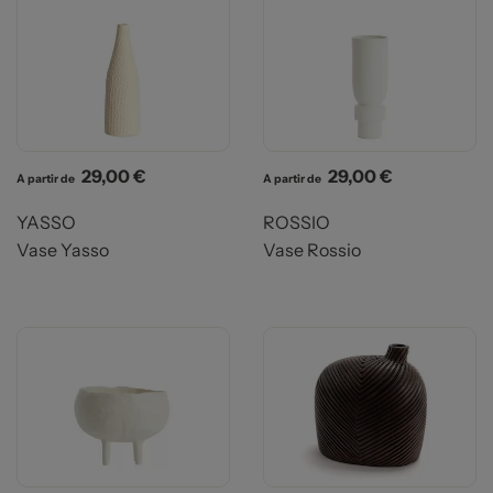
Prix
Prix
29,00 €
29,00 €
A partir de
A partir de
YASSO
ROSSIO
Vase Yasso
Vase Rossio