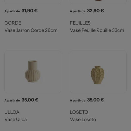
Prix
Prix
31,90 €
32,90 €
A partir de
A partir de
CORDE
FEUILLES
Vase Jarron Corde 26cm
Vase Feuille Rouille 33cm
Prix
Prix
35,00 €
35,00 €
A partir de
A partir de
ULLOA
LOSETO
Vase Ulloa
Vase Loseto