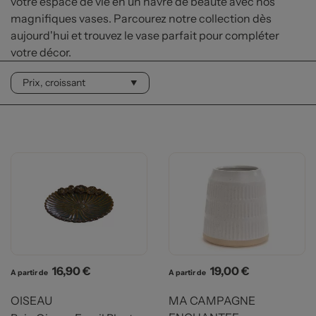
votre espace de vie en un havre de beauté avec nos
magnifiques vases. Parcourez notre collection dès
aujourd'hui et trouvez le vase parfait pour compléter
votre décor.
Prix
Prix
16,90 €
19,00 €
A partir de
A partir de
OISEAU
MA CAMPAGNE