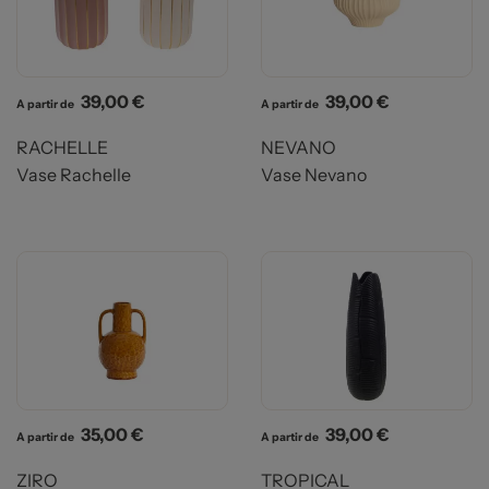
Prix
Prix
39,00 €
39,00 €
A partir de
A partir de
RACHELLE
NEVANO
Vase Rachelle
Vase Nevano
Prix
Prix
35,00 €
39,00 €
A partir de
A partir de
ZIRO
TROPICAL