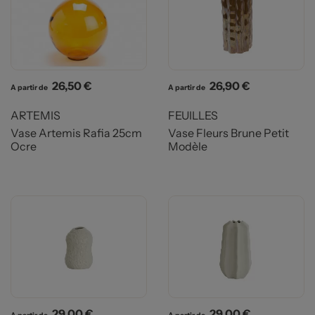
Prix
Prix
26,50 €
26,90 €
A partir de
A partir de
ARTEMIS
FEUILLES
Vase Artemis Rafia 25cm
Vase Fleurs Brune Petit
Ocre
Modèle
Prix
Prix
29,00 €
29,00 €