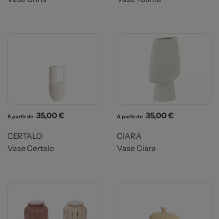
Prix
Prix
35,00 €
35,00 €
A partir de
A partir de
CERTALO
CIARA
Vase Certalo
Vase Ciara