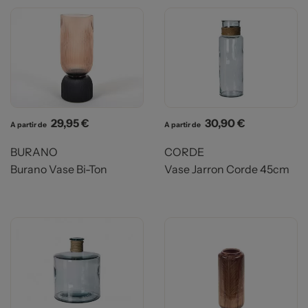
Prix
Prix
29,95 €
30,90 €
A partir de
A partir de
BURANO
CORDE
Burano Vase Bi-Ton
Vase Jarron Corde 45cm