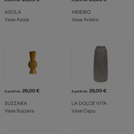
A partir de
A partir de
ASOLA
ARIEIRO
Vase Asola
Vase Arieiro
Prix
Prix
29,00 €
29,00 €
A partir de
A partir de
SUZZARA
LA DOLCE VITA
Vase Suzzara
Vase Capu