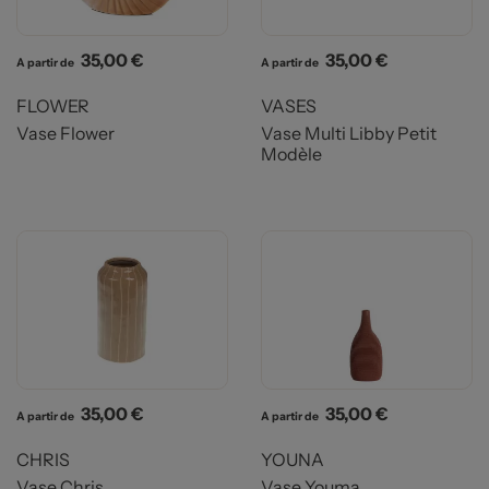
Prix
Prix
35,00 €
35,00 €
A partir de
A partir de
FLOWER
VASES
Vase Flower
Vase Multi Libby Petit
Modèle
Prix
Prix
35,00 €
35,00 €
A partir de
A partir de
CHRIS
YOUNA
Vase Chris
Vase Youma