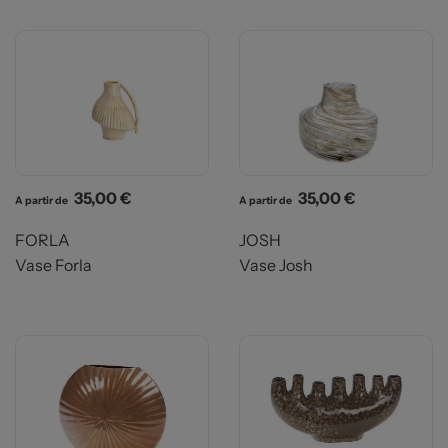
Prix
Prix
35,00 €
35,00 €
A partir de
A partir de
FORLA
JOSH
Vase Forla
Vase Josh