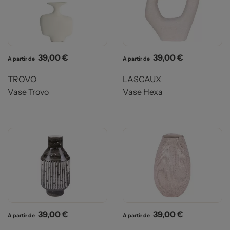
Prix
Prix
39,00 €
39,00 €
A partir de
A partir de
TROVO
LASCAUX
Vase Trovo
Vase Hexa
Prix
Prix
39,00 €
39,00 €
A partir de
A partir de