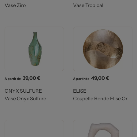
Vase Ziro
Vase Tropical
Prix
Prix
39,00 €
49,00 €
A partir de
A partir de
ONYX SULFURE
ELISE
Vase Onyx Sulfure
Coupelle Ronde Elise Or