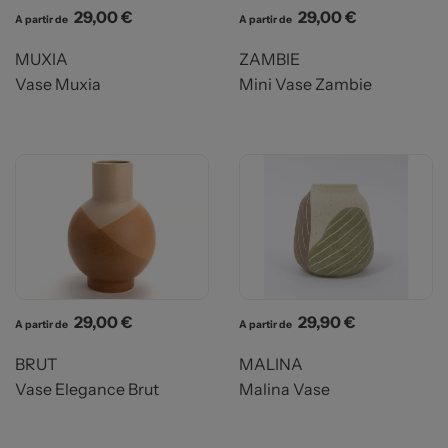
Prix
Prix
29,00 €
29,00 €
A partir de
A partir de
MUXIA
ZAMBIE
Vase Muxia
Mini Vase Zambie
Prix
Prix
29,00 €
29,90 €
A partir de
A partir de
BRUT
MALINA
Vase Elegance Brut
Malina Vase