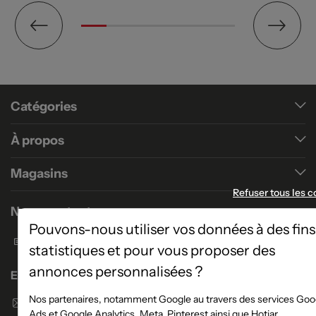
Catégories
À propos
Magasins
Refuser tous les c
Nous contacter
Pouvons-nous utiliser vos données à des fins
Formulaire de contact
statistiques et pour vous proposer des
annonces personnalisées ?
Enseigne Atlas Home
Nos partenaires, notamment Google au travers des services Goo
Envoyer un email
Ads et Google Analytics, Meta, Pinterest ainsi que Hotjar