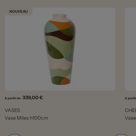
NOUVEAU
Prix
339,00 €
A partir de
A parti
VASES
CHE
Vase Miles h100cm
Vase