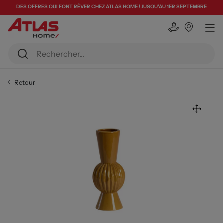
DES OFFRES QUI FONT RÊVER CHEZ ATLAS HOME ! JUSQU'AU 1ER SEPTEMBRE
Retour