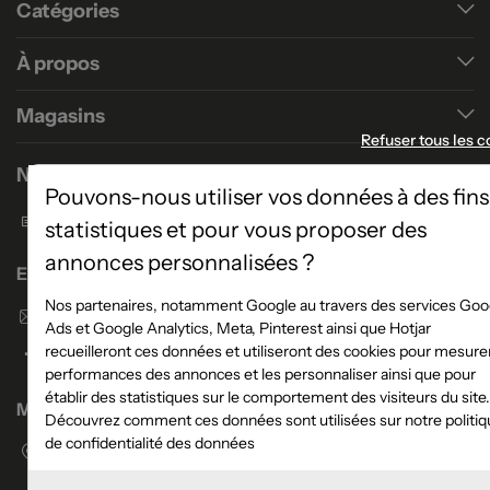
Catégories
À propos
Magasins
Refuser tous les c
Nous contacter
Pouvons-nous utiliser vos données à des fins
Formulaire de contact
statistiques et pour vous proposer des
annonces personnalisées ?
Enseigne Atlas Home
Nos partenaires, notamment Google au travers des services Goo
Envoyer un email
Ads et Google Analytics, Meta, Pinterest ainsi que Hotjar
recueilleront ces données et utiliseront des cookies pour mesurer
performances des annonces et les personnaliser ainsi que pour
établir des statistiques sur le comportement des visiteurs du site.
Magasins
Découvrez comment ces données sont utilisées sur notre politiq
de confidentialité des données
Voir la liste des magasins