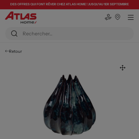
DES OFFRES QUI FONT RÊVER CHEZ ATLAS HOME ! JUSQU'AU 1ER SEPTEMBRE
Retour