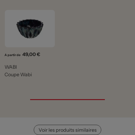
Prix
49,00 €
A partir de
WABI
Coupe Wabi
Voir les produits similaires