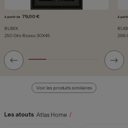
Prix
79,00 €
A partir de
A parti
RUBIX
RUB
250 Gto Rosso 30X45
296 
Voir les produits similaires
Les atouts
Atlas Home
/