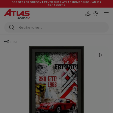
DES OFFRES QUI FONT RÊVER CHEZ ATLAS HOME ! JUSQU'AU 1ER
SEPTEMBRE
Retour