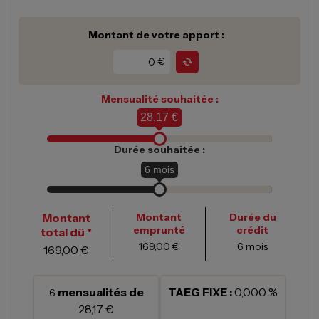
Montant de votre apport :
€
Mensualité souhaitée :
28,17 €
Durée souhaitée :
6
mois
Montant
Montant
Durée du
emprunté
crédit
total dû *
169,00 €
6
mois
169,00 €
mensualités de
TAEG FIXE :
0,000 %
6
28,17 €