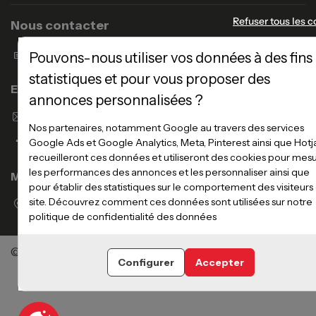
Refuser tous les c
Nous contacter
Formulaire de contact
Pouvons-nous utiliser vos données à des fins
statistiques et pour vous proposer des
Enseigne Atlas Home
annonces personnalisées ?
Envoyer un email
Nos partenaires, notamment Google au travers des services
Google Ads et Google Analytics, Meta, Pinterest ainsi que Hotj
recueilleront ces données et utiliseront des cookies pour mes
les performances des annonces et les personnaliser ainsi que
Magasins
pour établir des statistiques sur le comportement des visiteurs
site. Découvrez comment ces données sont utilisées sur notre
Voir la liste des magasins
politique de confidentialité des données
©Meubles Atlas / Atlas Newco
Tous droits réservés
Configurer
Accepter