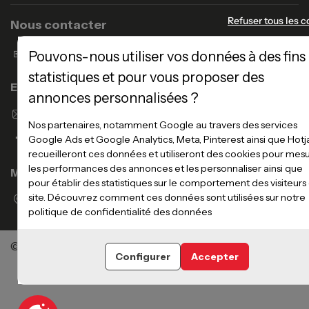
Refuser tous les c
Nous contacter
Formulaire de contact
Pouvons-nous utiliser vos données à des fins
statistiques et pour vous proposer des
Enseigne Atlas Home
annonces personnalisées ?
Envoyer un email
Nos partenaires, notamment Google au travers des services
Google Ads et Google Analytics, Meta, Pinterest ainsi que Hotj
recueilleront ces données et utiliseront des cookies pour mes
les performances des annonces et les personnaliser ainsi que
Magasins
pour établir des statistiques sur le comportement des visiteurs
site. Découvrez comment ces données sont utilisées sur notre
Voir la liste des magasins
politique de confidentialité des données
©Meubles Atlas / Atlas Newco
Tous droits réservés
Configurer
Accepter