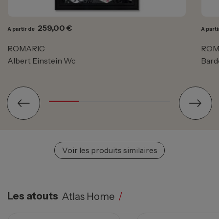
Prix
259,00 €
A partir de
A parti
ROMARIC
ROM
Albert Einstein Wc
Bard
Voir les produits similaires
Les atouts
Atlas Home
/