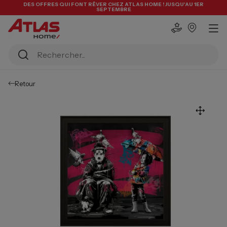
DES OFFRES QUI FONT RÊVER CHEZ ATLAS HOME ! JUSQU'AU 1ER
SEPTEMBRE
Retour