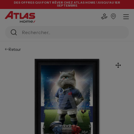
DES OFFRES QUI FONT RÊVER CHEZ ATLAS HOME ! JUSQU'AU 1ER
SEPTEMBRE
Retour