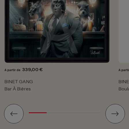
Prix
339,00 €
A partir de
A parti
BINET GANG
BIN
Bar À Bières
Boul