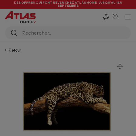
DES OFFRES QUI FONT RÊVER CHEZ ATLAS HOME ! JUSQU'AU 1ER
SEPTEMBRE
Retour