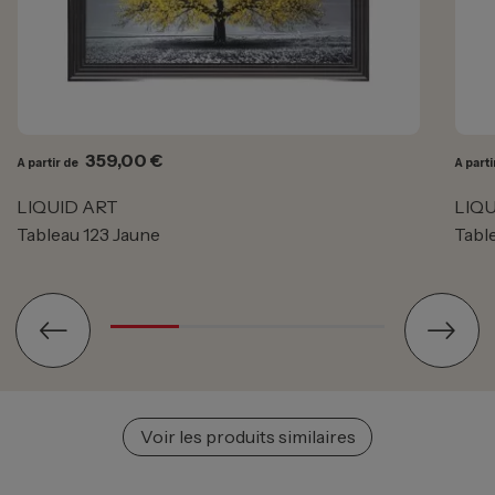
Prix
359,00 €
A partir de
A parti
LIQUID ART
LIQU
Tableau 123 Jaune
Tabl
Voir les produits similaires