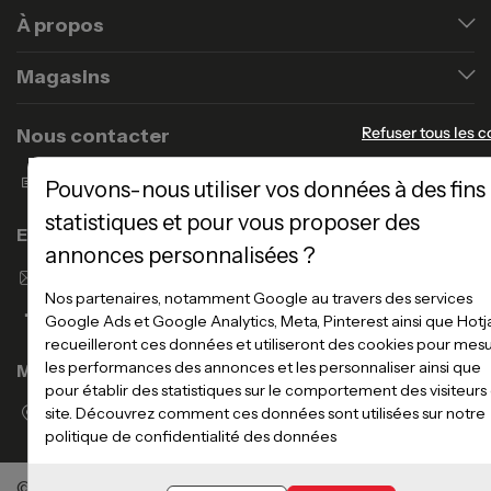
À propos
Magasins
Refuser tous les c
Nous contacter
Formulaire de contact
Pouvons-nous utiliser vos données à des fins
statistiques et pour vous proposer des
Enseigne Atlas Home
annonces personnalisées ?
Envoyer un email
Nos partenaires, notamment Google au travers des services
Google Ads et Google Analytics, Meta, Pinterest ainsi que Hotj
recueilleront ces données et utiliseront des cookies pour mes
les performances des annonces et les personnaliser ainsi que
Magasins
pour établir des statistiques sur le comportement des visiteurs
Voir la liste des magasins
site. Découvrez comment ces données sont utilisées sur notre
politique de confidentialité des données
©Meubles Atlas / Atlas Newco
Tous droits réservés