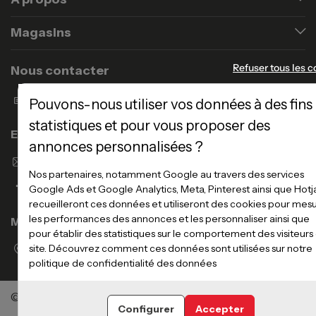
Magasins
Refuser tous les c
Nous contacter
Formulaire de contact
Pouvons-nous utiliser vos données à des fins
statistiques et pour vous proposer des
Enseigne Atlas Home
annonces personnalisées ?
Envoyer un email
Nos partenaires, notamment Google au travers des services
Google Ads et Google Analytics, Meta, Pinterest ainsi que Hotj
recueilleront ces données et utiliseront des cookies pour mes
les performances des annonces et les personnaliser ainsi que
Magasins
pour établir des statistiques sur le comportement des visiteurs
Voir la liste des magasins
site. Découvrez comment ces données sont utilisées sur notre
politique de confidentialité des données
©Meubles Atlas / Atlas Newco
Tous droits réservés
Configurer
Accepter