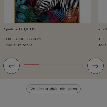
Prix
179,00 €
A partir de
A parti
TOILES IMPRESSION
TOIL
Toile 3198 Zèbre
Toil
Voir les produits similaires