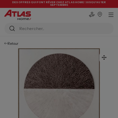
DES OFFRES QUI FONT RÊVER CHEZ ATLAS HOME ! JUSQU'AU 1ER
SEPTEMBRE
Retour