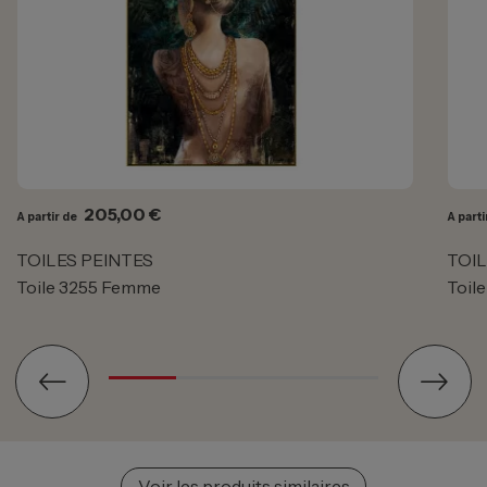
Prix
205,00 €
A partir de
A parti
TOILES PEINTES
TOIL
Toile 3255 Femme
Toil
Voir les produits similaires