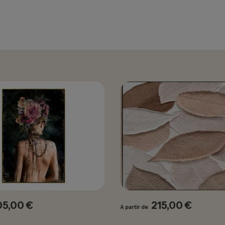
05,00 €
215,00 €
ix
Prix
A partir de