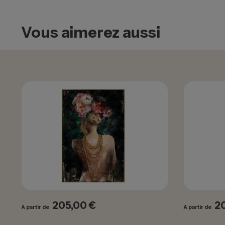
Vous aimerez aussi
205,00 €
2
Prix
Pr
A partir de
A partir de