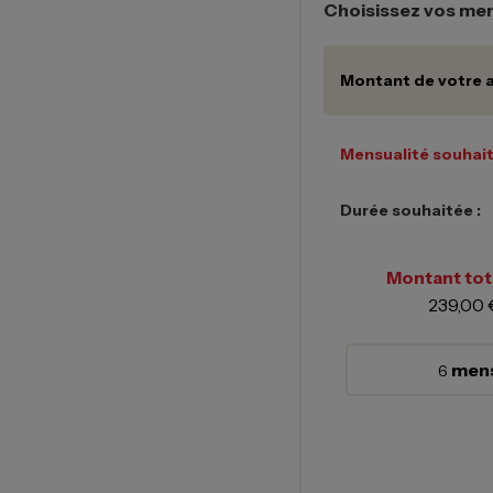
Choisissez vos men
Montant de votre a
Mensualité souhait
Durée souhaitée :
Montant tota
239,00 
mens
6