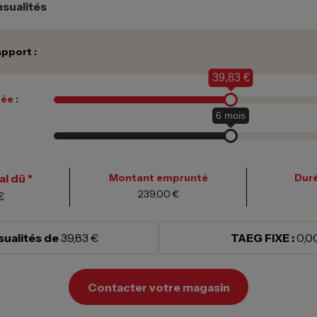
sualités
pport :
39,83 €
ée :
6
mois
l dû *
Montant emprunté
Duré
239,00 €
€
ualités de
39,83 €
TAEG FIXE :
0,0
Contacter votre magasin