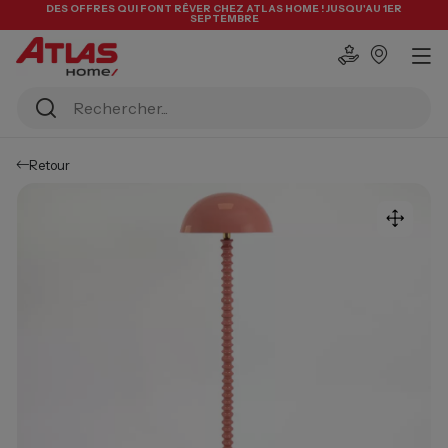
DES OFFRES QUI FONT RÊVER CHEZ ATLAS HOME ! JUSQU'AU 1ER
SEPTEMBRE
Retour