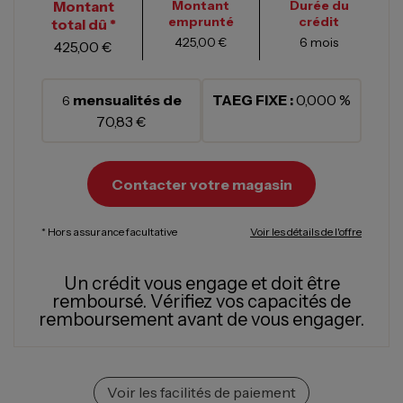
Montant
Montant
Durée du
emprunté
crédit
total dû *
425,00 €
6
mois
425,00 €
mensualités de
TAEG FIXE :
0,000 %
6
70,83 €
Contacter votre magasin
* Hors assurance facultative
Voir les détails de l'offre
Un crédit vous engage et doit être
remboursé.
Vérifiez vos capacités de
remboursement avant de vous engager.
Voir les facilités de paiement