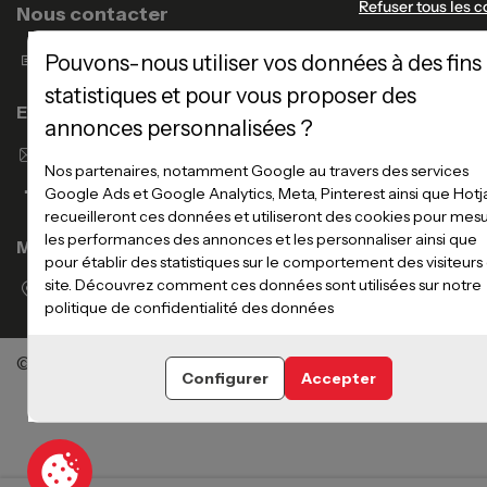
Refuser tous les c
Nous contacter
Formulaire de contact
Pouvons-nous utiliser vos données à des fins
statistiques et pour vous proposer des
Enseigne Atlas Home
annonces personnalisées ?
Envoyer un email
Nos partenaires, notamment Google au travers des services
Google Ads et Google Analytics, Meta, Pinterest ainsi que Hotj
recueilleront ces données et utiliseront des cookies pour mes
les performances des annonces et les personnaliser ainsi que
Magasins
pour établir des statistiques sur le comportement des visiteurs
site. Découvrez comment ces données sont utilisées sur notre
Voir la liste des magasins
politique de confidentialité des données
©Meubles Atlas / Atlas Newco
Tous droits réservés
Configurer
Accepter