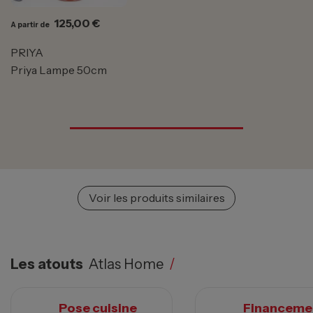
Prix
125,00 €
A partir de
PRIYA
Priya Lampe 50cm
Voir les produits similaires
Les atouts
Atlas Home
/
Pose cuisine
Financeme