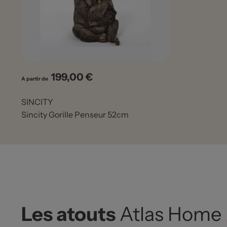
199,00 €
Prix
A partir de
SINCITY
Sincity Gorille Penseur 52cm
Les atouts
Atlas Home