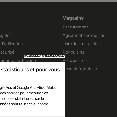
Magasins
Recrutement
égales
Agrément eco maison
d'utilisation
Liste des magasins
écurisé
Rdv cuisine
Refuser tous les cookies
 générales de vente
Pose cuisine
Devenir franchisé
 statistiques et pour vous
artenaires
nt
le Ads et Google Analytics, Meta,
t des cookies pour mesurer les
s confort
blir des statistiques sur le
jeu concours facebook
nées sont utilisées sur notre
e