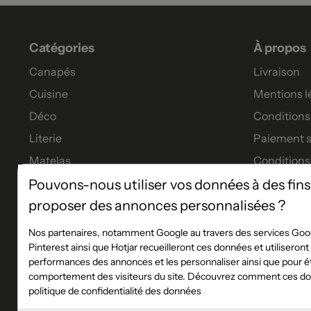
Catégories
À propos
Canapés
Livraison
Cuisine
Mentions l
Déco
Conditions 
Literie
Paiement s
Matelas
Conditions
Meubles
Garanties
Pouvons-nous utiliser vos données à des fins
proposer des annonces personnalisées ?
Tables à manger
Tous nos p
Financeme
Nos partenaires, notamment Google au travers des services Goog
Pinterest ainsi que Hotjar recueilleront ces données et utiliseron
Les service
performances des annonces et les personnaliser ainsi que pour éta
Règlement 
comportement des visiteurs du site. Découvrez comment ces don
politique de confidentialité des données
Plan du sit