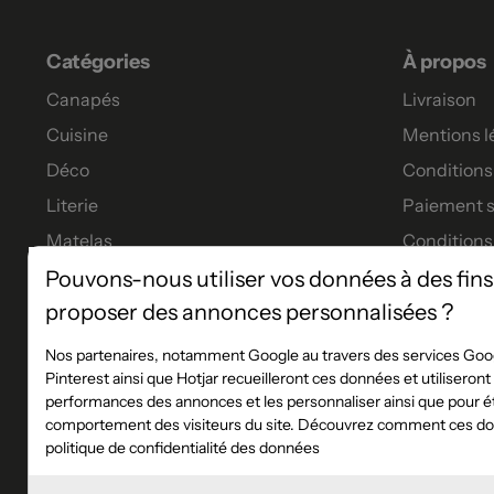
Catégories
À propos
Canapés
Livraison
Cuisine
Mentions l
Déco
Conditions 
Literie
Paiement s
Matelas
Conditions
Meubles
Garanties
Pouvons-nous utiliser vos données à des fins
proposer des annonces personnalisées ?
Tables à manger
Tous nos p
Financeme
Nos partenaires, notamment Google au travers des services Goog
Pinterest ainsi que Hotjar recueilleront ces données et utiliseron
Les service
performances des annonces et les personnaliser ainsi que pour éta
Règlement 
comportement des visiteurs du site. Découvrez comment ces don
politique de confidentialité des données
Plan du sit
Blog