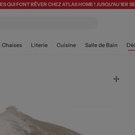
ES QUI FONT RÊVER CHEZ ATLAS HOME ! JUSQU'AU 1ER 
& Chaises
Literie
Cuisine
Salle de Bain
Dé