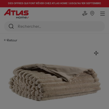
DES OFFRES QUI FONT RÊVER CHEZ ATLAS HOME ! JUSQU'AU 1ER SEPTEMBRE
Retour