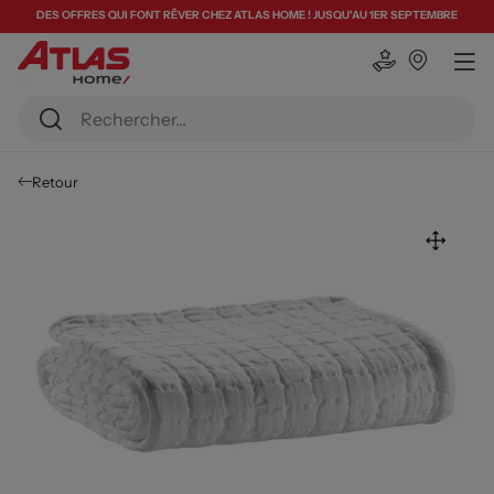
DES OFFRES QUI FONT RÊVER CHEZ ATLAS HOME ! JUSQU'AU 1ER SEPTEMBRE
Retour