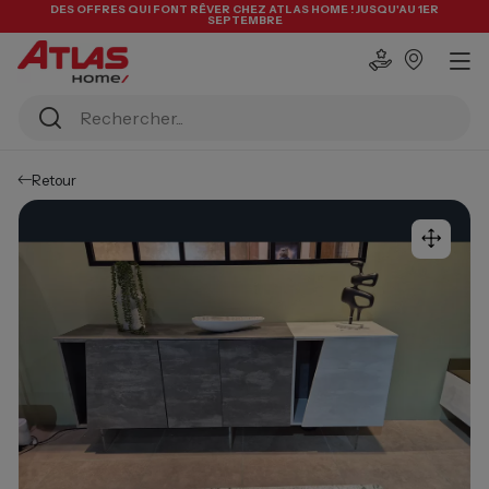
DES OFFRES QUI FONT RÊVER CHEZ ATLAS HOME ! JUSQU'AU 1ER
SEPTEMBRE
Retour