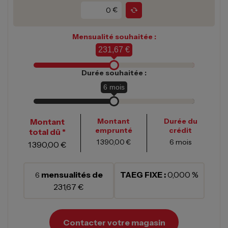
€
Mensualité souhaitée :
231,67 €
Durée souhaitée :
6
mois
Montant
Montant
Durée du
emprunté
crédit
total dû *
1 390,00 €
6
mois
1 390,00 €
mensualités de
TAEG FIXE :
0,000 %
6
231,67 €
Contacter votre magasin