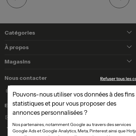
Catégories
À propos
Magasins
Nous contacter
Refuser tous les c
Formulaire de contact
Pouvons-nous utiliser vos données à des fins
statistiques et pour vous proposer des
Enseigne Atlas Home
annonces personnalisées ?
Envoyer un email
Nos partenaires, notamment Google au travers des services
Google Ads et Google Analytics, Meta, Pinterest ainsi que Hotj