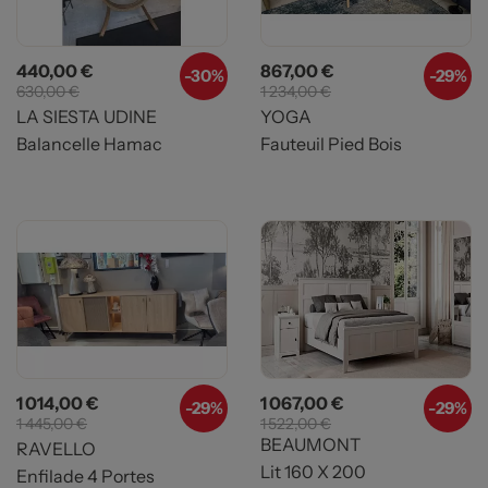
Prix
Prix de base
Prix
Prix de base
440,00 €
867,00 €
-30%
-29%
630,00 €
1 234,00 €
LA SIESTA UDINE
YOGA
Balancelle Hamac
Fauteuil Pied Bois
Prix
Prix de base
Prix
Prix de base
1 014,00 €
1 067,00 €
-29%
-
29%
1 445,00 €
1 522,00 €
BEAUMONT
RAVELLO
Lit 160 X 200
Enfilade 4 Portes