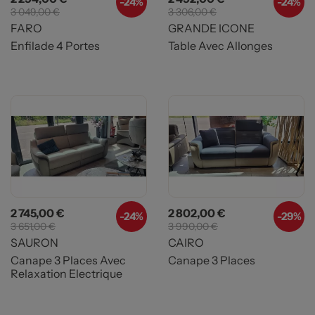
-24%
-24%
3 049,00 €
3 306,00 €
FARO
GRANDE ICONE
Enfilade 4 Portes
Table Avec Allonges
Prix
Prix de base
Prix
Prix de base
2 745,00 €
2 802,00 €
-24%
-29%
3 651,00 €
3 990,00 €
SAURON
CAIRO
Canape 3 Places Avec
Canape 3 Places
Relaxation Electrique