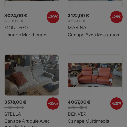
Prix
Prix de base
Prix
Prix de base
3 024,00 €
3 172,00 €
-29%
-29%
4 306,00 €
4 514,00 €
MONTEGO
MARINA
Canape Meridienne
Canape Avec Relaxation
Prix
Prix de base
Prix
Prix de base
3 578,00 €
4 067,00 €
-29%
-29%
5 099,00 €
5 795,00 €
STELLA
DENVER
Canape Articule Avec
Canape Multimedia
Pouf Et Tetieres