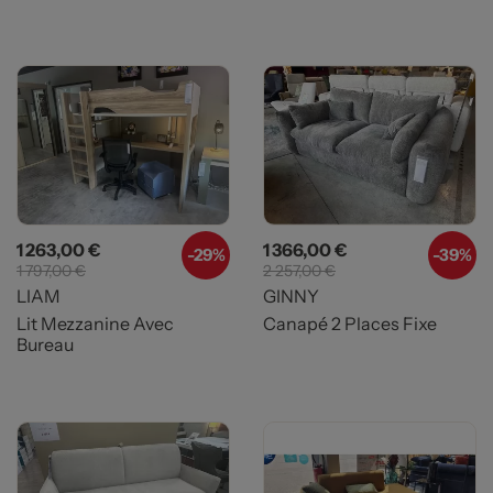
Prix
Prix de base
Prix
Prix de base
1 263,00 €
1 366,00 €
-29%
-39%
1 797,00 €
2 257,00 €
LIAM
GINNY
Lit Mezzanine Avec
Canapé 2 Places Fixe
Bureau