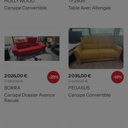
HOLLYWOOD
TF2505
Canape Convertible
Table Avec Allonges
Prix
Prix de base
Prix
Prix de base
2 026,00 €
2 035,00 €
-29%
-19%
2 887,00 €
2 539,00 €
BORRA
PEGASUS
Canape Dossier Avance
Canape Convertible
Recule