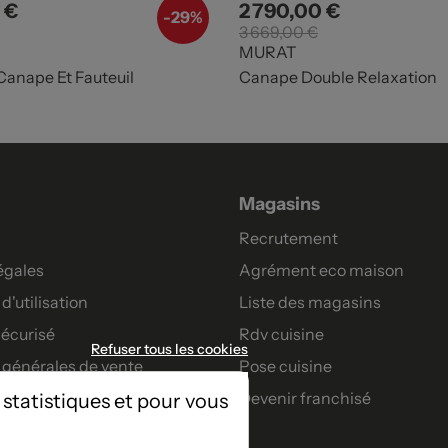
 €
2 790,00 €
Prix de base
Prix
Prix de base
-
29%
3 669,00 €
MURAT
anape Et Fauteuil
Canape Double Relaxation
Magasins
Recrutement
égales
Agrément eco maison
d'utilisation
Liste des magasins
écurisé
Rdv cuisine
Refuser tous les cookies
 générales de vente
Pose cuisine
Devenir franchisé
 statistiques et pour vous
artenaires