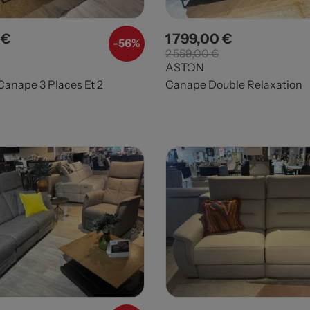
 €
1 799,00 €
Prix de base
Prix
Prix de base
-
56%
2 559,00 €
ASTON
anape 3 Places Et 2
Canape Double Relaxation