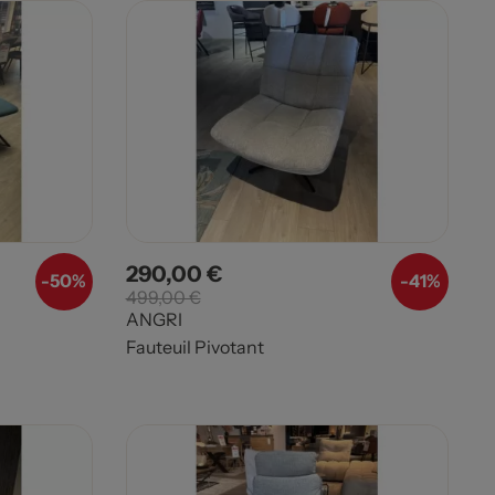
290,00 €
Prix
Prix de base
-
50%
-
41%
499,00 €
ANGRI
Fauteuil Pivotant