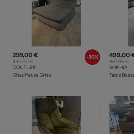
299,00 €
490,00 
Prix
Prix de base
Prix
-
30%
430,00 €
987,00 €
COUTURE
SOPHIA
Chauffeuse Grise
Table Bass