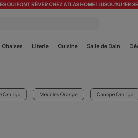
ES QUI FONT RÊVER CHEZ ATLAS HOME ! JUSQU'AU 1ER 
& Chaises
Literie
Cuisine
Salle de Bain
Dé
ie Orange
Meubles Orange
Canapé Orange