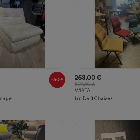
253,00 €
Prix de base
Prix
Prix de base
-
50%
507,00 €
WISTA
anape
Lot De 3 Chaises