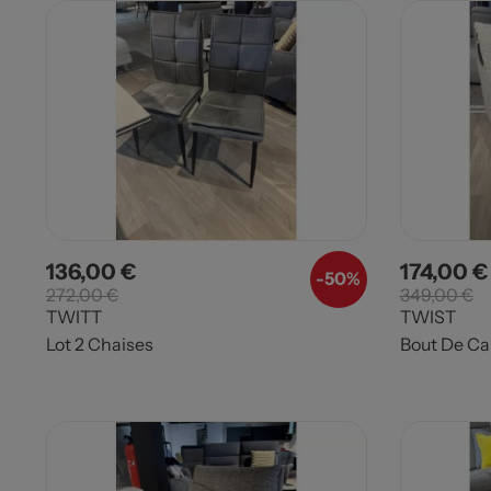
136,00 €
174,00 €
Prix
Prix de base
Prix
-
50%
272,00 €
349,00 €
TWITT
TWIST
Lot 2 Chaises
Bout De C