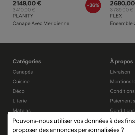
2 149,00 €
2 680,00
Prix
Prix de base
Prix
-
36%
3 410,00 €
3 789,00 €
PLANITY
FLEX
Canape Avec Meridienne
Ensemble C
Catégories
À propos
Canapés
Livraison
Cuisine
Mentions l
Déco
Conditions 
Literie
Paiement s
Matelas
Conditions
Meubles
Garanties
Pouvons-nous utiliser vos données à des fins
proposer des annonces personnalisées ?
Tables à manger
Tous nos p