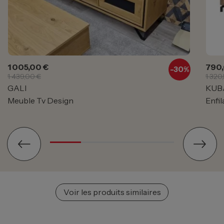
Prix
Prix de base
Prix
1 005,00 €
790,
-30%
1 439,00 €
1 320
GALI
KUB
Meuble Tv Design
Enfi
Voir les produits similaires