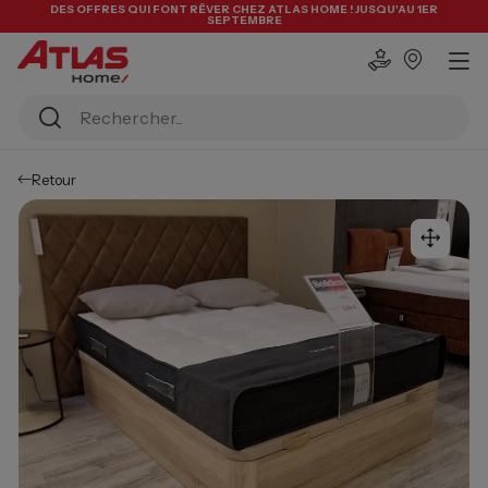
DES OFFRES QUI FONT RÊVER CHEZ ATLAS HOME ! JUSQU'AU 1ER
SEPTEMBRE
Retour