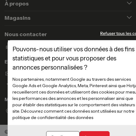
À propos
Magasins
Refuser tous les c
Nous contacter
Formulaire de contact
Pouvons-nous utiliser vos données à des fins
statistiques et pour vous proposer des
Enseigne Atlas Home
annonces personnalisées ?
Envoyer un email
Nos partenaires, notamment Google au travers des services
Google Ads et Google Analytics, Meta, Pinterest ainsi que Hotj
recueilleront ces données et utiliseront des cookies pour mes
les performances des annonces et les personnaliser ainsi que
Magasins
pour établir des statistiques sur le comportement des visiteurs
Voir la liste des magasins
site. Découvrez comment ces données sont utilisées sur notre
politique de confidentialité des données
©Meubles Atlas / Atlas Newco
Tous droits réservés