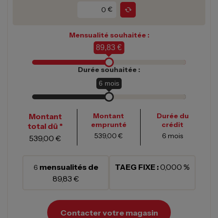
€
Mensualité souhaitée :
89,83 €
Durée souhaitée :
6
mois
Montant
Montant
Durée du
emprunté
crédit
total dû *
539,00 €
6
mois
539,00 €
mensualités de
TAEG FIXE :
0,000 %
6
89,83 €
Contacter votre magasin