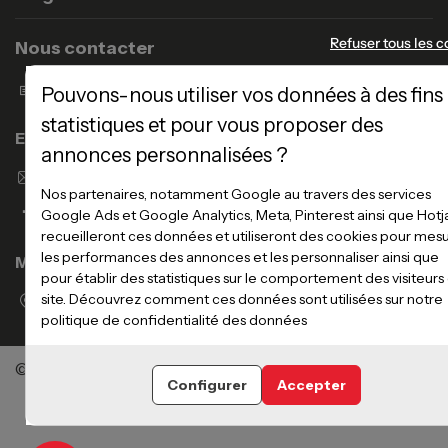
Refuser tous les c
Nous contacter
Formulaire de contact
Pouvons-nous utiliser vos données à des fins
statistiques et pour vous proposer des
Enseigne Atlas Home
annonces personnalisées ?
Envoyer un email
Nos partenaires, notamment Google au travers des services
Google Ads et Google Analytics, Meta, Pinterest ainsi que Hotj
recueilleront ces données et utiliseront des cookies pour mes
les performances des annonces et les personnaliser ainsi que
Magasins
pour établir des statistiques sur le comportement des visiteurs
Voir la liste des magasins
site. Découvrez comment ces données sont utilisées sur notre
politique de confidentialité des données
©Meubles Atlas / Atlas Newco
Tous droits réservés
Configurer
Accepter