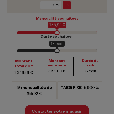
€
Mensualité souhaitée :
185,92 €
Durée souhaitée :
18
mois
Montant
Montant
Durée du
emprunté
crédit
total dû *
3 199,00 €
18
mois
3 346,56 €
mensualités de
TAEG FIXE :
5,900 %
18
185,92 €
Contacter votre magasin