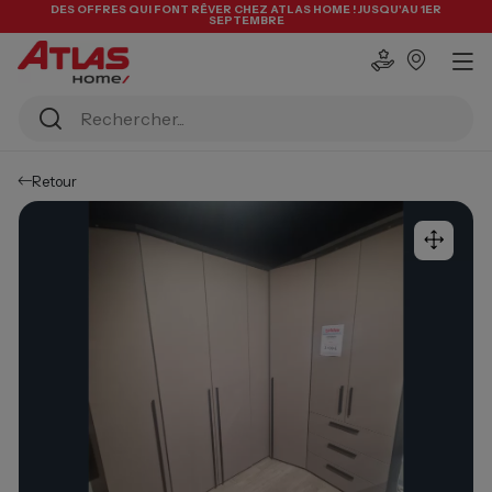
DES OFFRES QUI FONT RÊVER CHEZ ATLAS HOME ! JUSQU'AU 1ER
SEPTEMBRE
Retour