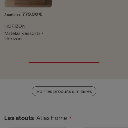
Prix
779,00 €
A partir de
HORIZON
Matelas Ressorts /
Horizon
Voir les produits similaires
Les atouts
Atlas Home
/