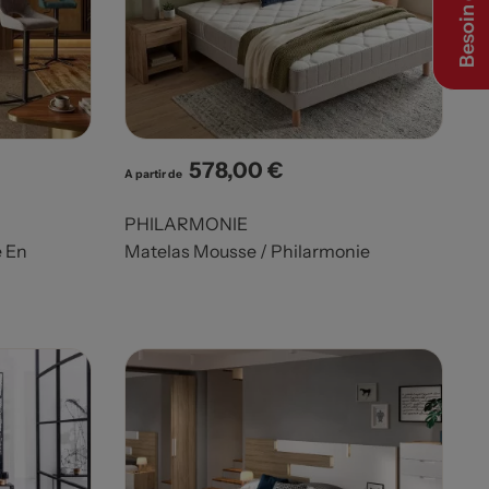
Besoin d’aide ?
578,00 €
Prix
A partir de
PHILARMONIE
e En
Matelas Mousse / Philarmonie