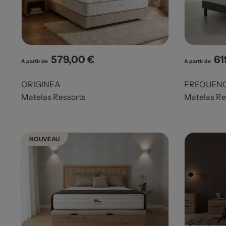
579,00 €
61
Prix
Pri
A partir de
A partir de
ORIGINEA
FREQUEN
Matelas Ressorts
Matelas Re
NOUVEAU