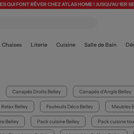
ES QUI FONT RÊVER CHEZ ATLAS HOME ! JUSQU'AU 1ER 
& Chaises
Literie
Cuisine
Salle de Bain
Dé
Canapés Droits Belley
Canapés d'Angle Belley
 Relax Belley
Fauteuils Déco Belley
Meubles B
re Belley
Pack cuisine Belley
Pack cuisine tou