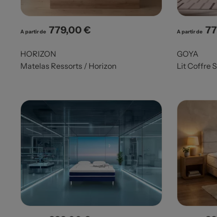
779,00 €
77
Prix
Pri
A partir de
A partir de
HORIZON
GOYA
Matelas Ressorts / Horizon
Lit Coffre 