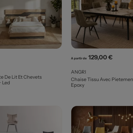
129,00 €
Prix
A partir de
ANGRI
te De Lit Et Chevets
Chaise Tissu Avec Pietemen
+ Led
Epoxy