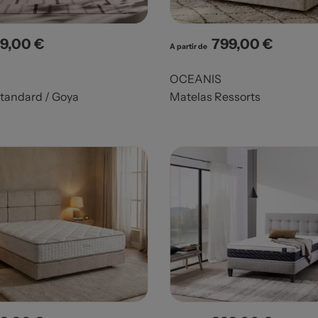
9,00 €
799,00 €
x
Prix
A partir de
OCEANIS
Standard / Goya
Matelas Ressorts