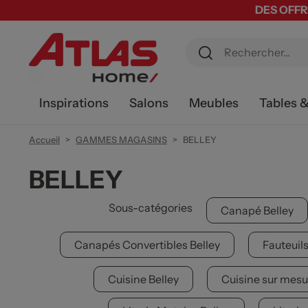
DES OFFR
Inspirations
Salons
Meubles
Tables 
Accueil
GAMMES MAGASINS
BELLEY
BELLEY
Sous-catégories
Canapé Belley
Canapés Convertibles Belley
Fauteuils
Cuisine Belley
Cuisine sur mesu