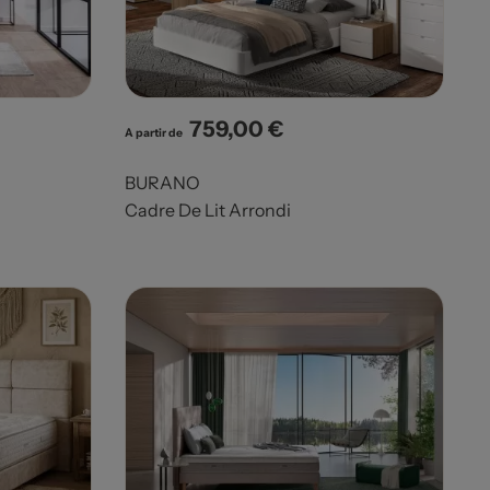
759,00 €
Prix
A partir de
BURANO
Cadre De Lit Arrondi