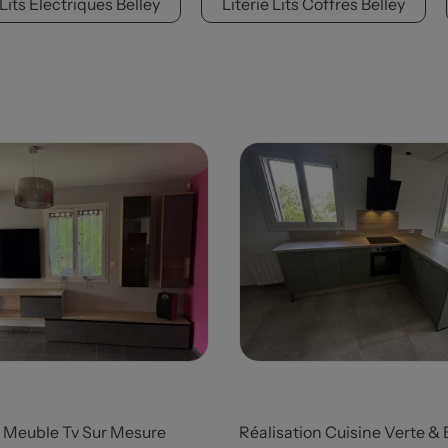
 Lits Electriques Belley
Literie Lits Coffres Belley
Prix
n Meuble Tv Sur Mesure
Réalisation Cuisine Verte & 