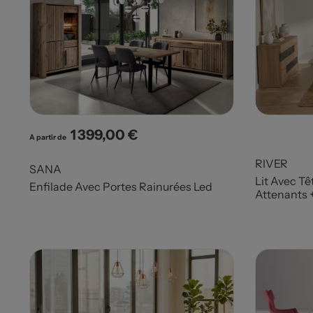
1 399,00 €
Prix
A partir de
RIVER
SANA
Lit Avec Tê
Enfilade Avec Portes Rainurées Led
Attenants 