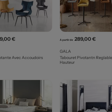
9,00 €
289,00 €
x
Prix
A partir de
GALA
otante Avec Accoudoirs
Tabouret Pivotantn Reglabl
Hauteur