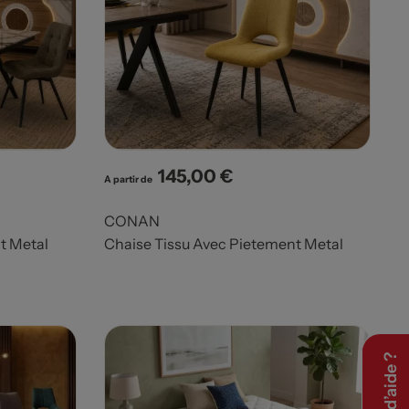
145,00 €
Prix
A partir de
CONAN
t Metal
Chaise Tissu Avec Pietement Metal