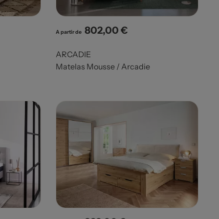
802,00 €
Prix
A partir de
ARCADIE
Matelas Mousse / Arcadie