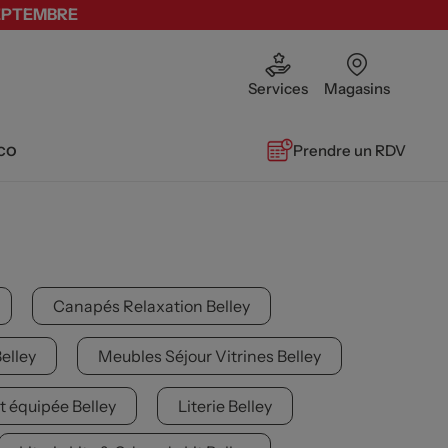
SEPTEMBRE
Services
Magasins
co
Prendre un RDV
Canapés Relaxation Belley
elley
Meubles Séjour Vitrines Belley
t équipée Belley
Literie Belley