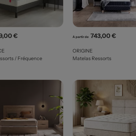
9,00 €
743,00 €
x
Prix
A partir de
CE
ORIGINE
ssorts / Fréquence
Matelas Ressorts