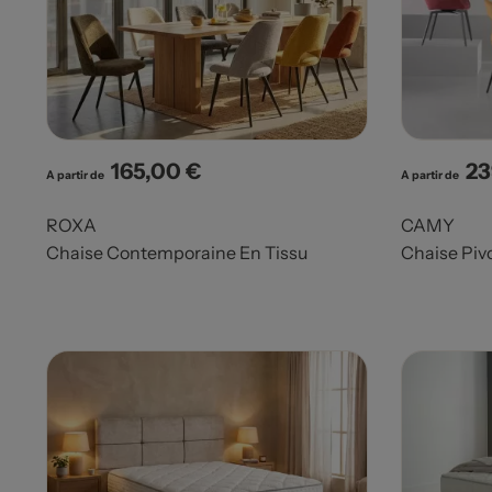
165,00 €
23
Prix
Pri
A partir de
A partir de
ROXA
CAMY
Chaise Contemporaine En Tissu
Chaise Piv