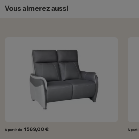
Vous aimerez aussi
Prix
1 569,00 €
A partir de
A parti