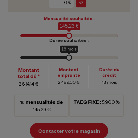
€
Mensualité souhaitée :
145,23 €
Durée souhaitée :
18
mois
Montant
Montant
Durée du
emprunté
crédit
total dû *
2 499,00 €
18
mois
2 614,14 €
mensualités de
TAEG FIXE :
5,900 %
18
145,23 €
Contacter votre magasin