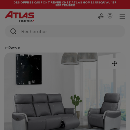
DES OFFRES QUI FONT RÊVER CHEZ ATLAS HOME ! JUSQU'AU 1ER
SEPTEMBRE
Retour