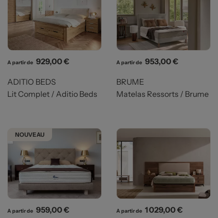
Prix
Prix
929,00 €
953,00 €
A partir de
A partir de
ADITIO BEDS
BRUME
Lit Complet / Aditio Beds
Matelas Ressorts / Brume
NOUVEAU
Prix
Prix
959,00 €
1 029,00 €
A partir de
A partir de