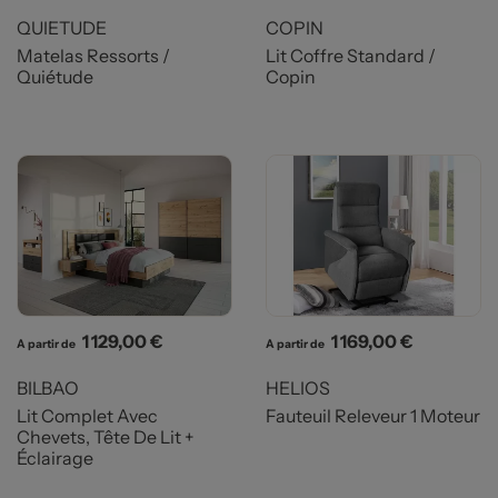
QUIETUDE
COPIN
Matelas Ressorts /
Lit Coffre Standard /
Quiétude
Copin
Prix
Prix
1 129,00 €
1 169,00 €
A partir de
A partir de
BILBAO
HELIOS
Lit Complet Avec
Fauteuil Releveur 1 Moteur
Chevets, Tête De Lit +
Éclairage