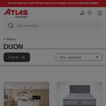
DES OFFRES QUI FONT RÊVER CHEZ ATLAS HOME ! JUSQU'AU 1ER SEPTEMBRE
Retour
DIJON
Filtrer