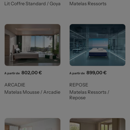
Lit Coffre Standard / Goya
Matelas Ressorts
Prix
Prix
802,00 €
899,00 €
A partir de
A partir de
ARCADIE
REPOSE
Matelas Mousse / Arcadie
Matelas Ressorts /
Repose