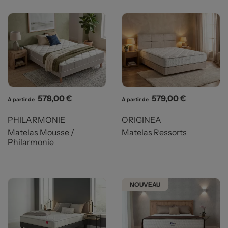
Prix
Prix
578,00 €
579,00 €
A partir de
A partir de
PHILARMONIE
ORIGINEA
Matelas Mousse /
Matelas Ressorts
Philarmonie
NOUVEAU