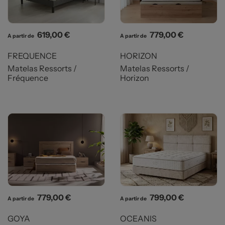
Prix
Prix
619,00 €
779,00 €
A partir de
A partir de
FREQUENCE
HORIZON
Matelas Ressorts /
Matelas Ressorts /
Fréquence
Horizon
Prix
Prix
779,00 €
799,00 €
A partir de
A partir de
GOYA
OCEANIS