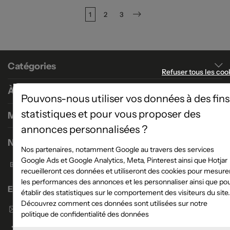
1
2
3
Suivant
Catégories
Refuser tous les coo
À propos
Pouvons-nous utiliser vos données à des fins
statistiques et pour vous proposer des
Magasins
annonces personnalisées ?
Nous contacter
Nos partenaires, notamment Google au travers des services
Google Ads et Google Analytics, Meta, Pinterest ainsi que Hotjar
Formulaire de contact
recueilleront ces données et utiliseront des cookies pour mesure
les performances des annonces et les personnaliser ainsi que po
Enseigne Atlas Home
établir des statistiques sur le comportement des visiteurs du site.
Découvrez comment ces données sont utilisées sur notre
Envoyer un email
politique de confidentialité des données