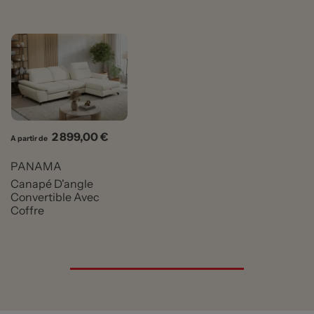
Prix
2 899,00 €
A partir de
PANAMA
Canapé D'angle
Convertible Avec
Coffre