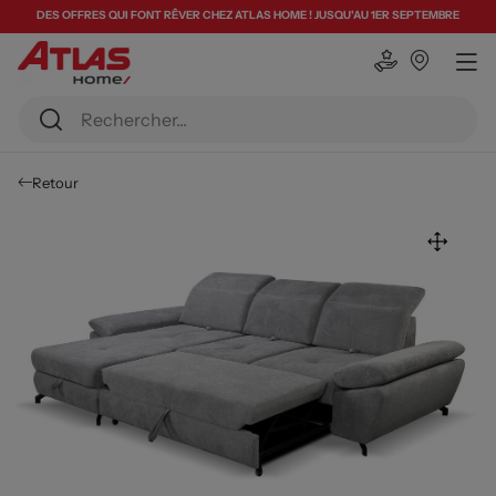
DES OFFRES QUI FONT RÊVER CHEZ ATLAS HOME ! JUSQU'AU 1ER SEPTEMBRE
Retour