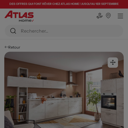
DES OFFRES QUI FONT RÊVER CHEZ ATLAS HOME ! JUSQU'AU 1ER SEPTEMBRE
Retour