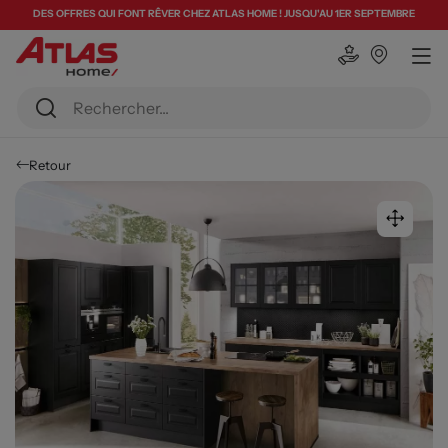
DES OFFRES QUI FONT RÊVER CHEZ ATLAS HOME ! JUSQU'AU 1ER SEPTEMBRE
Retour