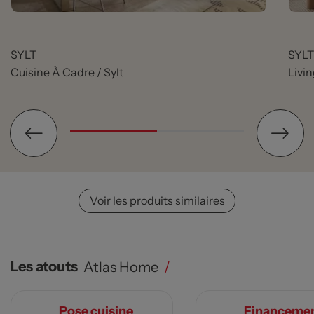
SYLT
SYLT
Cuisine À Cadre / Sylt
Livin
Voir les produits similaires
Les atouts
Atlas Home
/
Pose cuisine
Financeme