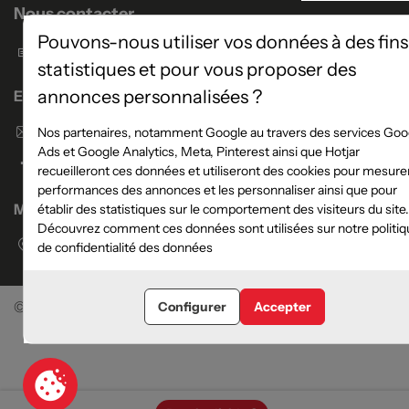
Nous contacter
Pouvons-nous utiliser vos données à des fins
Formulaire de contact
statistiques et pour vous proposer des
annonces personnalisées ?
Enseigne Atlas Home
Envoyer un email
Nos partenaires, notamment Google au travers des services Goo
Ads et Google Analytics, Meta, Pinterest ainsi que Hotjar
recueilleront ces données et utiliseront des cookies pour mesurer
performances des annonces et les personnaliser ainsi que pour
Magasins
établir des statistiques sur le comportement des visiteurs du site.
Découvrez comment ces données sont utilisées sur notre politiq
Voir la liste des magasins
de confidentialité des données
©Meubles Atlas / Atlas Newco
Tous droits réservés
Configurer
Accepter