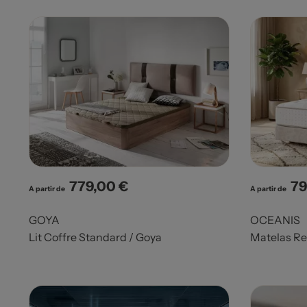
779,00 €
79
Prix
Pri
A partir de
A partir de
GOYA
OCEANIS
Lit Coffre Standard / Goya
Matelas Re