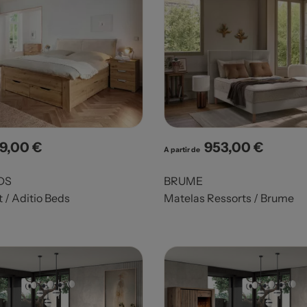
9,00 €
953,00 €
x
Prix
A partir de
DS
BRUME
 / Aditio Beds
Matelas Ressorts / Brume