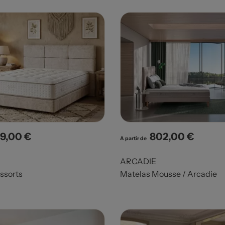
9,00 €
802,00 €
x
Prix
A partir de
ARCADIE
ssorts
Matelas Mousse / Arcadie