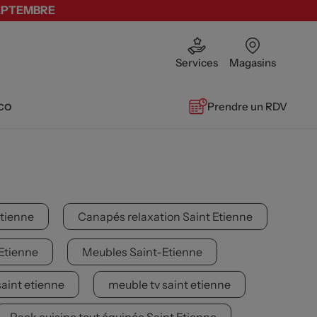
SEPTEMBRE
Services
Magasins
co
Prendre un RDV
Etienne
Canapés relaxation Saint Etienne
 Etienne
Meubles Saint-Etienne
saint etienne
meuble tv saint etienne