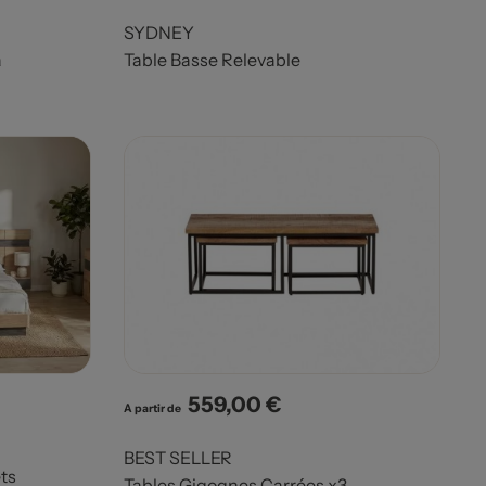
SYDNEY
a
Table Basse Relevable
559,00 €
Prix
A partir de
BEST SELLER
ets
Tables Gigognes Carrées x3