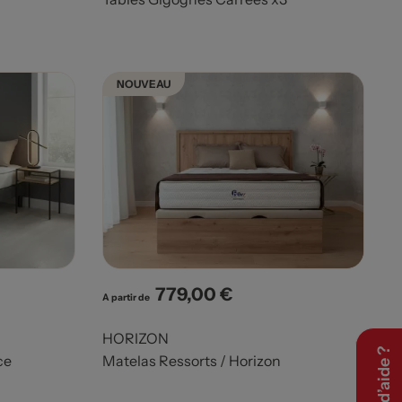
NOUVEAU
779,00 €
Prix
A partir de
HORIZON
ce
Matelas Ressorts / Horizon