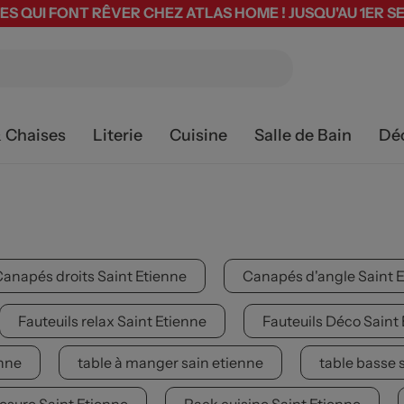
ES QUI FONT RÊVER CHEZ ATLAS HOME ! JUSQU'AU 1ER 
& Chaises
Literie
Cuisine
Salle de Bain
Dé
anapés droits Saint Etienne
Canapés d'angle Saint 
Fauteuils relax Saint Etienne
Fauteuils Déco Saint
enne
table à manger sain etienne
table basse 