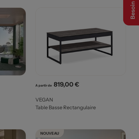
Besoin d’aide ?
819,00 €
Prix
A partir de
VEGAN
Table Basse Rectangulaire
NOUVEAU