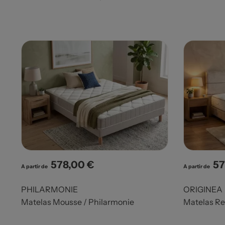
578,00 €
57
Prix
Pri
A partir de
A partir de
PHILARMONIE
ORIGINEA
Matelas Mousse / Philarmonie
Matelas Re