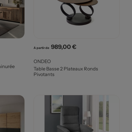
989,00 €
Prix
A partir de
ONDEO
ainurée
Table Basse 2 Plateaux Ronds
Pivotants