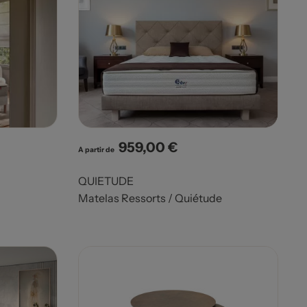
959,00 €
Prix
A partir de
QUIETUDE
Matelas Ressorts / Quiétude