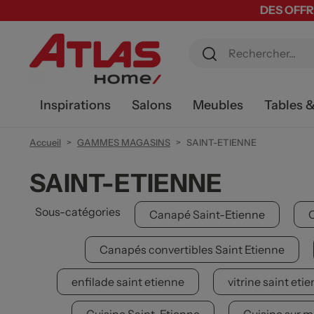
DES OFFR
Inspirations
Salons
Meubles
Tables 
Accueil
GAMMES MAGASINS
SAINT-ETIENNE
SAINT-ETIENNE
Sous-catégories
Canapé Saint-Etienne
C
Canapés convertibles Saint Etienne
enfilade saint etienne
vitrine saint eti