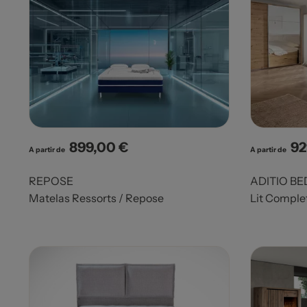
899,00 €
92
Prix
Pri
A partir de
A partir de
REPOSE
ADITIO BE
Matelas Ressorts / Repose
Lit Complet