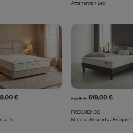
Attenants + Led
9,00 €
619,00 €
x
Prix
A partir de
FREQUENCE
ssorts
Matelas Ressorts / Fréquen