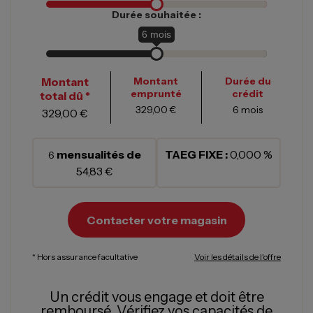
Durée souhaitée :
6
mois
Montant
Montant
Durée du
emprunté
crédit
total dû *
329,00 €
6
mois
329,00 €
mensualités de
TAEG FIXE :
0,000 %
6
54,83 €
Contacter votre magasin
* Hors assurance facultative
Voir les détails de l'offre
Un crédit vous engage et doit être
remboursé.
Vérifiez vos capacités de