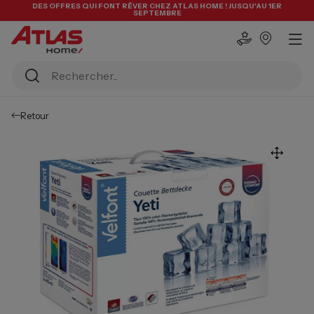
DES OFFRES QUI FONT RÊVER CHEZ ATLAS HOME ! JUSQU'AU 1ER
SEPTEMBRE
Retour