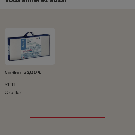
Prix
65,00 €
A partir de
YETI
Oreiller