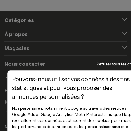
Catégories
À propos
Magasins
Nous contacter
Refuser tous les c
Formulaire de contact
Pouvons-nous utiliser vos données à des fins
statistiques et pour vous proposer des
Enseigne Atlas Home
annonces personnalisées ?
Envoyer un email
Nos partenaires, notamment Google au travers des services
Google Ads et Google Analytics, Meta, Pinterest ainsi que Hotj
recueilleront ces données et utiliseront des cookies pour mes
Magasins
les performances des annonces et les personnaliser ainsi que